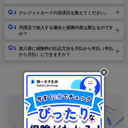
3
クレジットカードの決済日を教えてください。
4
代理店で加入する場合と保障内容は異なるのです
か？
5
加入後に保険料の払込方法を月払から年払（年払
から月払）にできますか？
あわせて確認しておきたい！