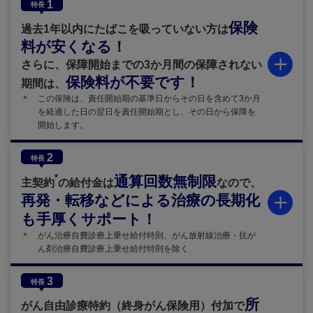
1
特長
保険
過去1年以内にたばこを吸っていない方は
料が安くなる！
さらに、保障開始までの3か月間の保障されない
保険料が不要です！
期間は、
＊
この保険は、責任開始期の基準日からその日を含めて3か月
を経過した日の翌日を責任開始期とし、その日から保障を
開始します。
2
特長
*
通算回数無制限
主契約
の給付金は
なので、
再発・転移などによる治療の長期化
も手厚くサポート！
＊
がん治療自費診療上乗せ給付特則、がん放射線治療・抗が
ん剤治療自費診療上乗せ給付特則を除く
3
特長
所
がん自由診療特約（終身がん保険用）付加で