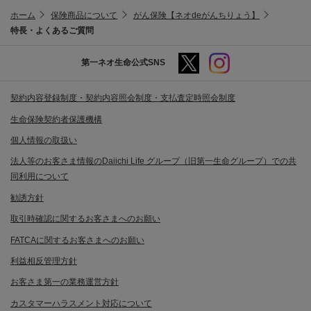
ホーム
保険商品について
がん保険【ネオdeがんちりょう】
特長・よくあるご質問
第一ネオ生命公式SNS
契約内容登録制度・契約内容照会制度・支払査定時照会制度
生命保険契約者保護機構
個人情報の取扱い
法人等のお客さま情報のDaiichi Life グループ（旧第一生命グループ）での共
同利用について
勧誘方針
取引時確認に関するお客さまへのお願い
FATCAに関するお客さまへのお願い
利益相反管理方針
お客さま第一の業務運営方針
カスタマーハラスメント対応について