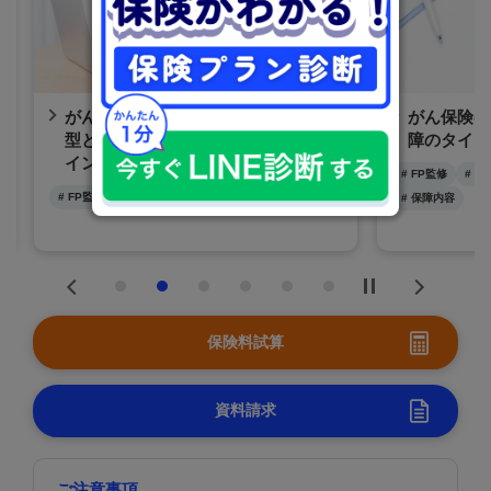
がん保険の月々の費用相場は？定期
がん保険の
型と終身型の違いや料金を抑えるポ
障のタイプ
イントを解説！
# FP監修
# 
# FP監修
# 保険の基礎知識
# 保障内容
# 保障内容
Previous
Next
保険料試算
資料請求
ご注意事項