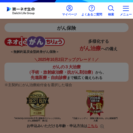
マイページ
よくあるご質問
検索
メニュー
がん保険
多様化する
がん治療
への備え
＜無解約返戻金型終身がん保険＞
＼2025年10月2日アップグレード！／
がんの３大治療
（手術・放射線治療・抗がん剤治療）
から、
先進医療・自由診療
まで幅広く備えられる
※主契約にがん治療給付金を選択した場合
『MONOQLO2026年6月号
保険辛口ジャッジ2026』
『日経トレンディ 保険大賞2026』
がん保険部門
がん保険部門 第1位
大賞
お申込みいただける年齢・申込方法は
こちら