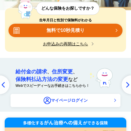
どんな保険をお探しですか？
生年月日と性別で保険料がわかる
（旧第一生命グループ）
の安心感を
無料で10秒見積り
ネットでもっと手軽に
お申込みの再開はこちら
給付金の請求
住所変更
、
、
保険料払込方法の変更
など
Webでスピーディーなお手続きはこちらから！
マイページログイン