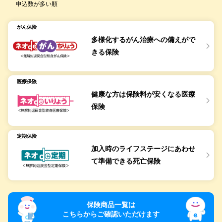
申込数が多い順
がん保険
多様化するがん治療への
備えがで
ネオdeがんちりょう＜無解約返戻金型終身が
きる保険
医療保険
健康な方は保険料が
安くなる医療
ネオdeいりょう＜無解約返戻金型終身医療保
保険
定期保険
加入時のライフステージに
あわせ
ネオde定期＜無解約返戻金型定期保険＞
て準備できる
死亡保険
保険商品一覧は
こちらからご確認いただけます