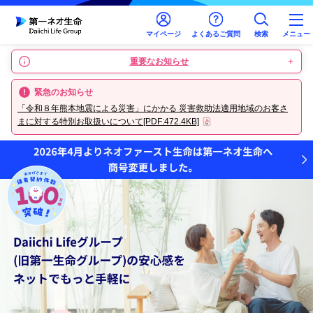
マイページ
よくあるご質問
検索
メニュー
重要なお知らせ
緊急のお知らせ
「令和８年熊本地震による災害」にかかる 災害救助法適用地域のお客さ
まに対する特別お取扱いについて
[PDF:472.4KB]