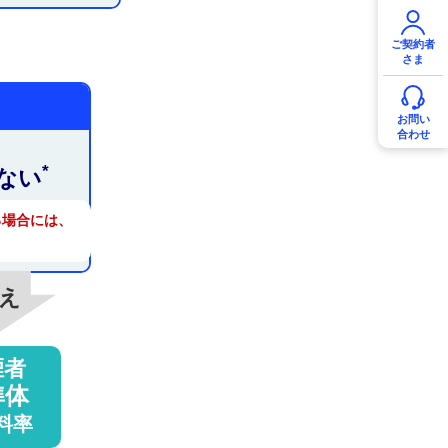
ご契約者
さま
お問い
合わせ
*
ない
る場合には、
え
煙者
準体
料率