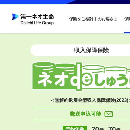
保険をご検討中のお客さま
保
収入保障保険
＜無解約返戻金型収入保障保険(2023)
郵送申込可能
20
70
契約年齢