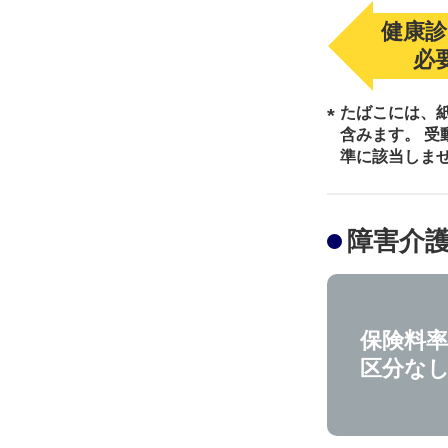
健康診
必
たばこには、
*
含みます。 
準に該当しま
障害介
保険料率
区分な