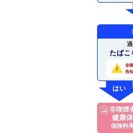
過
たばこ
非
！
告
はい
非喫煙
健康
保険料