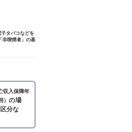
電子タバコなどを
「非喫煙者」の基
亡収入保障年
の場
用）
率区分な