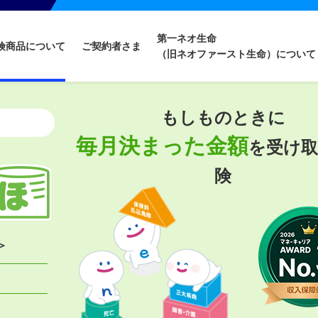
第一ネオ生命
険商品について
ご契約者さま
（旧ネオファースト生命）について
もしものときに
毎月決まった金額
を受け取
険
＞