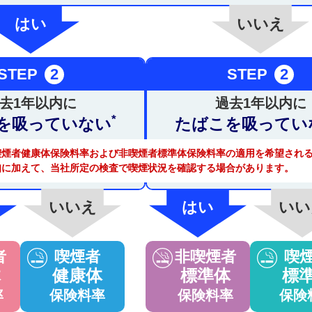
はい
いいえ
STEP
2
STEP
2
去1年以内に
過去1年以内に
*
を吸っていない
たばこを吸ってい
喫煙者健康体保険料率および非喫煙者標準体保険料率の適用を希望され
知に加えて、当社所定の検査で喫煙状況を確認する場合があります。
いいえ
はい
いい
者
喫煙者
非喫煙者
喫
体
健康体
標準体
標
率
保険料率
保険料率
保険