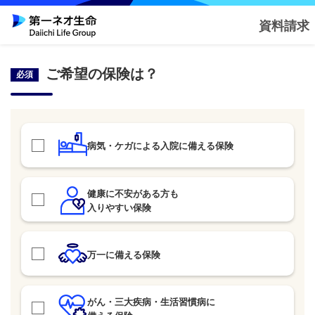
資料請求
ご希望の保険は？
必須
ご
※
病気・ケガによる入院に備える保険
健康に不安がある方も
入りやすい保険
万一に備える保険
がん・三大疾病・生活習慣病に