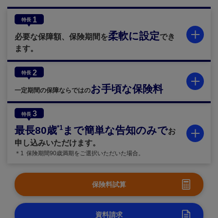
1
特長
柔軟に設定
必要な保障額、保険期間を
でき
ます。
2
特長
お手頃な保険料
一定期間の保障ならではの
3
特長
*1
最長80歳
まで簡単な告知のみで
お
申し込みいただけます。
＊1
保険期間90歳満期をご選択いただいた場合。
保険料試算
資料請求