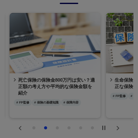
死亡保険の保険金800万円は安い？適
生命保険に
正額の考え方や平均的な保険金額を
正な保険金
紹介
# FP監修
# 
# FP監修
# 保険の基礎知識
# 保障内容
Previous
Next