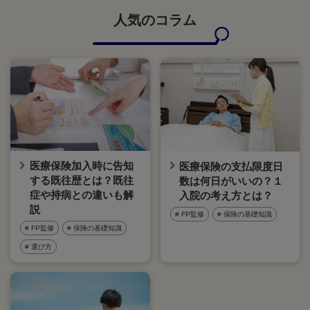
人気のコラム
医療保険加入時に告知
医療保険の支払限度日
する既往歴とは？既往
数は何日がいいの？１
症や持病との違いも解
入院の考え方とは？
説
# FP監修
# 保険の基礎知識
# FP監修
# 保険の基礎知識
# 選び方