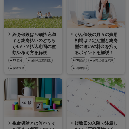
終身保険は70歳払込満
がん保険の月々の費用
了と終身払いのどちら
相場は？定期型と終身
がいい？払込期間の種
型の違いや料金を抑え
類や考え方を解説
るポイントを解説！
# FP監修
# 保険の基礎知識
# FP監修
# 保険の基礎知識
# 保障内容
# 保障内容
生命保険とは何か？そ
複数回の入院で注意し