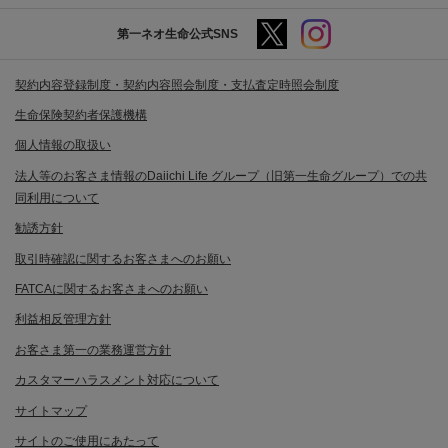
第一ネオ生命公式SNS
契約内容登録制度・契約内容照会制度・支払査定時照会制度
生命保険契約者保護機構
個人情報の取扱い
法人等のお客さま情報のDaiichi Life グループ（旧第一生命グループ）での共
同利用について
勧誘方針
取引時確認に関するお客さまへのお願い
FATCAに関するお客さまへのお願い
利益相反管理方針
お客さま第一の業務運営方針
カスタマーハラスメント対応について
サイトマップ
サイトのご使用にあたって