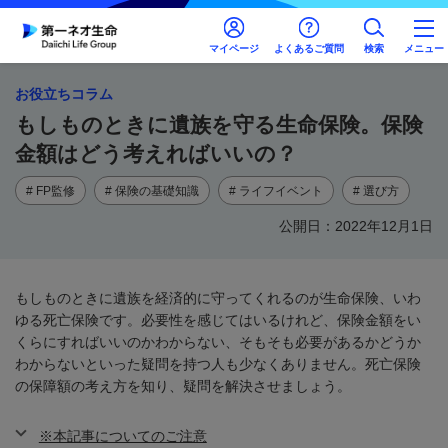
マイページ
よくあるご質問
検索
メニュー
お役立ちコラム
もしものときに遺族を守る生命保険。保険
金額はどう考えればいいの？
# FP監修
# 保険の基礎知識
# ライフイベント
# 選び方
公開日：2022年12月1日
もしものときに遺族を経済的に守ってくれるのが生命保険、いわ
ゆる死亡保険です。必要性を感じてはいるけれど、保険金額をい
くらにすればいいのかわからない、そもそも必要があるかどうか
わからないといった疑問を持つ人も少なくありません。死亡保険
の保障額の考え方を知り、疑問を解決させましょう。
※本記事についてのご注意