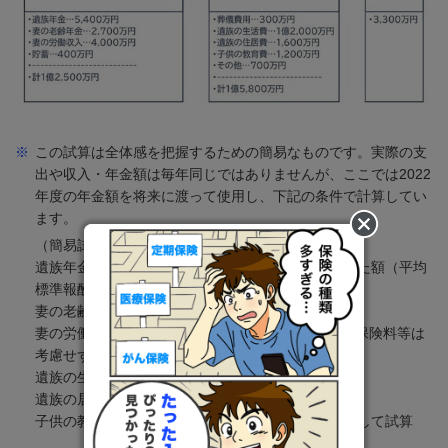
※
この試算は全体感を把握するための簡易なものです。実際の支
出や収入・年金額は毎年同じではありませんが、ここでは2022
年度の年金額を将来に渡って使用し、下記の条件で計算してい
ます。
（簡易試算の前提）
遺族年金額は遺族基礎年金と遺族厚生年金を合わせた額（平均
標準報酬額33万円）
妻の老齢年金は満額
妻の労働収入は65歳まで年平均120万円（税や社会保険料等は
考慮せず）
遺族の生活費は100歳まで年平均180万円
遺族の居住費は住宅ローンを除く維持管理の費用
子供の教育費は、高校まで公立、大学は私立文系として試算