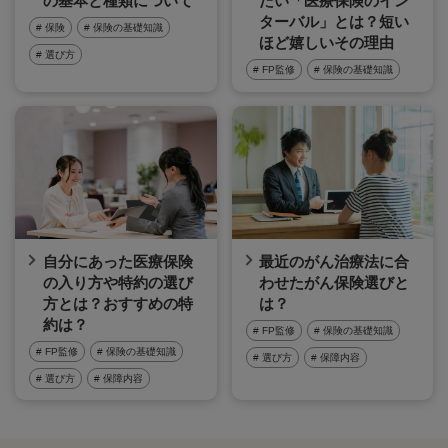
の基本と種類について
たい「医療保険のイン
ターバル」とは？短い
# 保険
# 保険の基礎知識
ほど嬉しいその理由
# 選び方
# FP監修
# 保険の基礎知識
自分にあった医療保険
最近のがん治療法に合
の入り方や特約の選び
わせたがん保険選びと
方とは？おすすめの特
は？
約は？
# FP監修
# 保険の基礎知識
# FP監修
# 保険の基礎知識
# 選び方
# 保障内容
# 選び方
# 保障内容