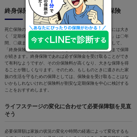
終身保険に比べて保険料が割安な定期保険
死亡保険の種類についてもみておきましょう。死亡保険には大き
く「定期保険」と「終身保険」があります。「定期保険」は〇年
間、〇歳までなど保障される期間が決まっているのに対して、
「終身保険」は被保険者が亡くなり保険金が支払われるまで保障
が続きます。終身保険であれば必ず保険金を受け取ることができ
て有利なようですが、その分保険料が高くなり、大きな保障を得
ることが難しくなります。そのため、もしものときに遺された家
族の生活を守るための保障としては、保険金を受け取ることはな
いかもしれないけれど保険料が割安な定期保険を中心に検討する
ことをおすすめします。
ライフステージの変化に合わせて必要保障額を見直
そう
必要保障額は家族の状況の変化や時間の経過によって変化するも