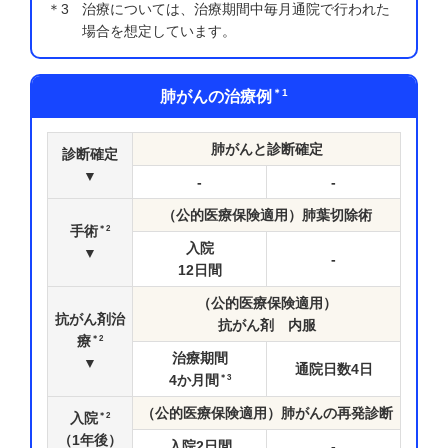
＊3
治療については、治療期間中毎月通院で行われた
場合を想定しています。
＊1
肺がんの治療例
肺がんと診断確定
診断確定
▼
-
-
（公的医療保険適用）肺葉切除術
＊2
手術
入院
▼
-
12
日間
（公的医療保険適用）
抗がん剤治
抗がん剤 内服
＊2
療
治療期間
▼
通院日数
4
日
＊3
4
か月間
（公的医療保険適用）肺がんの再発診断
＊2
入院
（1年後）
入院
2
日間
-