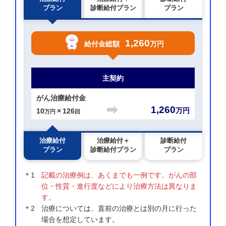
プラン
診断給付プラン
プラン
1,260
給付金総額
万円
主契約
がん治療給付金
1,260
万円
10
×
126
万円
回
治療給付
治療給付＋
診断給付
プラン
診断給付プラン
プラン
＊1
記載の治療例は、あくまでも一例です。がんの部
位・性質・進行度などにより治療方法は異なりま
す。
＊2
治療については、直前の治療とは別の月に行った
場合を想定しています。