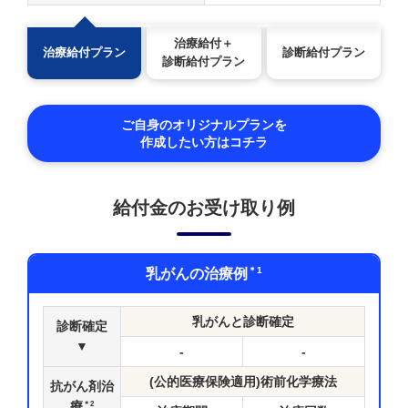
治療給付
＋
治療給付プラン
診断給付プラン
診断給付プラン
ご自身のオリジナルプランを
作成したい方はコチラ
給付金のお受け取り例
＊1
乳がんの治療例
乳がんと診断確定
診断確定
▼
-
-
(公的医療保険適用)術前化学療法
抗がん剤治
＊2
療