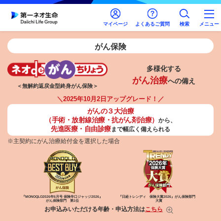
マイページ
よくあるご質問
検索
メニュー
がん保険
多様化する
がん治療
への備え
＜無解約返戻金型終身がん保険＞
＼2025年10月2日アップグレード！／
がんの３大治療
（手術・放射線治療・抗がん剤治療）
から、
先進医療・自由診療
まで幅広く備えられる
※主契約にがん治療給付金を選択した場合
『MONOQLO2026年6月号
保険辛口ジャッジ2026』
『日経トレンディ 保険大賞2026』
がん保険部門
がん保険部門 第1位
大賞
お申込みいただける年齢・申込方法は
こちら