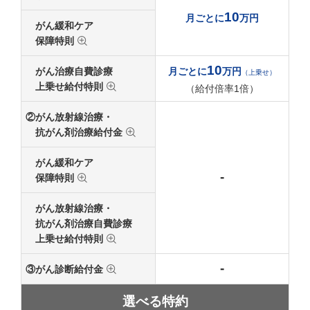
10
月ごとに
万円
がん緩和ケア
保障特則
10
月ごとに
万円
がん治療自費診療
（上乗せ）
上乗せ給付特則
（給付倍率1倍）
②
がん放射線治療・
抗がん剤治療給付金
がん緩和ケア
-
保障特則
がん放射線治療・
抗がん剤治療自費診療
上乗せ給付特則
-
③
がん診断給付金
選べる特約