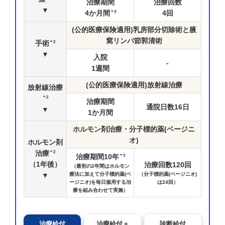
治療期間
治療回数
▼
＊3
4
か月間
4
回
(公的医療保険適用)乳房部分切除術と腋
窩リンパ節郭清術
＊2
手術
▼
入院
-
1
週間
(公的医療保険適用)放射線治療
放射線治療
＊2
治療期間
通院日数
16
日
▼
1
か月間
ホルモン剤治療・分子標的薬(ベージニ
オ)
ホルモン剤
＊2
治療
＊3
治療期間
10
年
（1年後）
治療回数
120
回
（最初の2年間はホルモン
▼
療法に加えて分子標的薬(ベ
（分子標的薬(ベージニオ)
ージニオ)を毎日服用する治
は24回）
療を組み合わせて実施）
治療給付
治療給付＋
診断給付