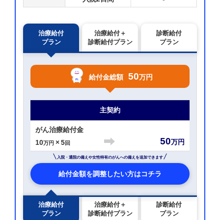
治療給付
治療給付＋
診断給付
プラン
診断給付プラン
プラン
50
給付金総額
万円
主契約
がん治療給付金
50
万円
10
×
5
万円
回
入院・通院の備えや女性特有のがんへの備えを追加できます
給付金額を調整したい方はコチラ
治療給付
治療給付＋
診断給付
プラン
診断給付プラン
プラン