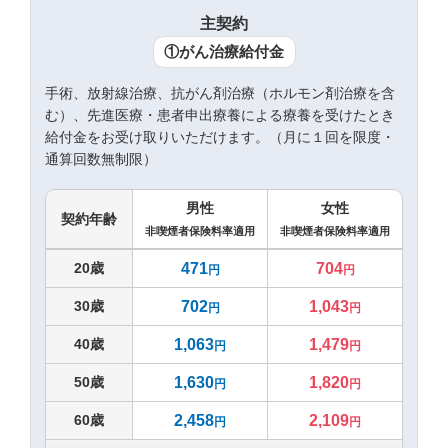
主契約
①がん治療給付金
手術、放射線治療、抗がん剤治療（ホルモン剤治療を含
む）、先進医療・患者申出療養による療養を受けたとき
給付金をお受け取りいただけます。（月に１回を限度・
通算回数無制限）
男性
女性
契約年齢
非喫煙者保険料率適用
非喫煙者保険料率適用
20歳
471
704
円
円
30歳
702
1,043
円
円
40歳
1,063
1,479
円
円
50歳
1,630
1,820
円
円
60歳
2,458
2,109
円
円