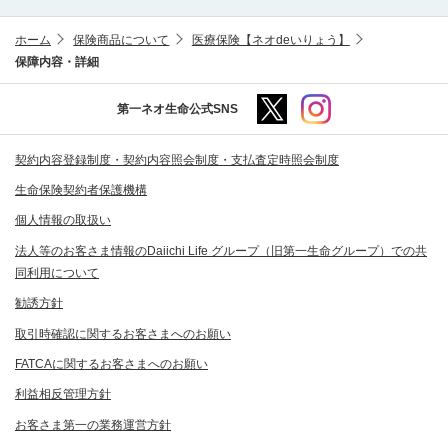
ホーム
保険商品について
医療保険【ネオdeいりょう】
保障内容・詳細
第一ネオ生命公式SNS
契約内容登録制度・契約内容照会制度・支払査定時照会制度
生命保険契約者保護機構
個人情報の取扱い
法人等のお客さま情報のDaiichi Life グループ（旧第一生命グループ）での共
同利用について
勧誘方針
取引時確認に関するお客さまへのお願い
FATCAに関するお客さまへのお願い
利益相反管理方針
お客さま第一の業務運営方針