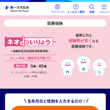
マイページ
よくあるご質問
検索
メニュー
医療保険
健康な方は
保険料が安く
なる
医療保険です。
＜無解約返戻金型終身医療保険＞
ネット申込・郵送申込可能
0
85
契約年齢
歳～
歳
※
インターネット申込の場合は、
18歳～85歳