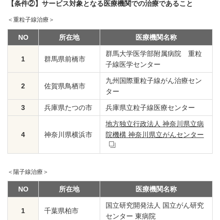
【条件②】サービス対象となる医療機関での治療であること
＜重粒子線治療＞
NO
所在地
医療機関名称
群馬大学医学部附属病院 重粒
1
群馬県前橋市
子線医学センター
九州国際重粒子線がん治療セン
2
佐賀県鳥栖市
ター
3
兵庫県たつの市
兵庫県立粒子線医療センター
地方独立行政法人 神奈川県立病
4
神奈川県横浜市
院機構 神奈川県立がんセンター
＜陽子線治療＞
NO
所在地
医療機関名称
国立研究開発法人 国立がん研究
1
千葉県柏市
センター 東病院