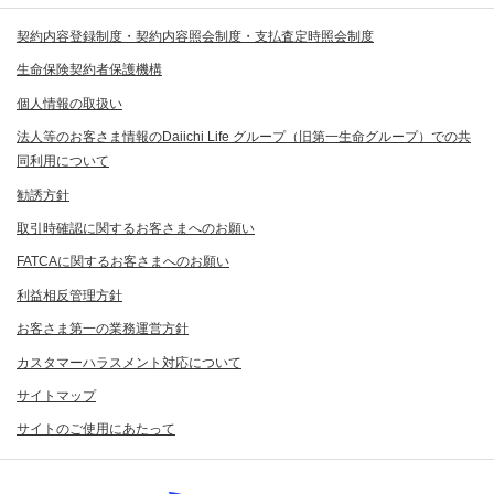
契約内容登録制度・契約内容照会制度・支払査定時照会制度
生命保険契約者保護機構
個人情報の取扱い
法人等のお客さま情報のDaiichi Life グループ（旧第一生命グループ）での共
同利用について
勧誘方針
取引時確認に関するお客さまへのお願い
FATCAに関するお客さまへのお願い
利益相反管理方針
お客さま第一の業務運営方針
カスタマーハラスメント対応について
サイトマップ
サイトのご使用にあたって