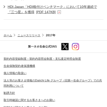
HDI-Japan「HDI格付けベンチマーク」において10年連続で
『三つ星』を獲得
[PDF:147KB]
ホーム
ニュースリリース
2017年
第一ネオ生命公式SNS
契約内容登録制度・契約内容照会制度・支払査定時照会制度
生命保険契約者保護機構
個人情報の取扱い
法人等のお客さま情報のDaiichi Life グループ（旧第一生命グループ）での共
同利用について
勧誘方針
取引時確認に関するお客さまへのお願い