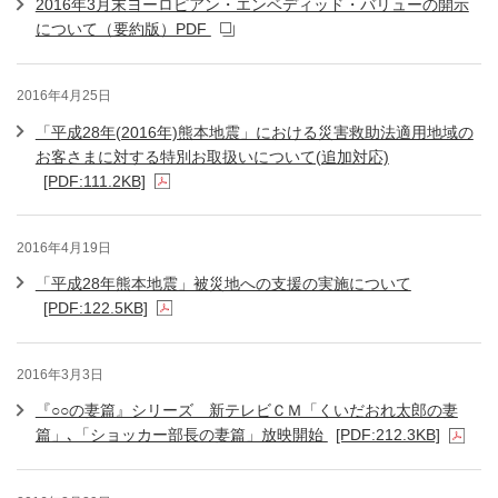
2016年3月末ヨーロピアン・エンベディッド・バリューの開示
について（要約版）PDF
2016年4月25日
「平成28年(2016年)熊本地震」における災害救助法適用地域の
お客さまに対する特別お取扱いについて(追加対応)
[PDF:111.2KB]
2016年4月19日
「平成28年熊本地震」被災地への支援の実施について
[PDF:122.5KB]
2016年3月3日
『○○の妻篇』シリーズ 新テレビＣＭ「くいだおれ太郎の妻
篇」､「ショッカー部長の妻篇」放映開始
[PDF:212.3KB]