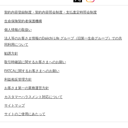
契約内容登録制度・契約内容照会制度・支払査定時照会制度
生命保険契約者保護機構
個人情報の取扱い
法人等のお客さま情報のDaiichi Life グループ（旧第一生命グループ）での共
同利用について
勧誘方針
取引時確認に関するお客さまへのお願い
FATCAに関するお客さまへのお願い
利益相反管理方針
お客さま第一の業務運営方針
カスタマーハラスメント対応について
サイトマップ
サイトのご使用にあたって