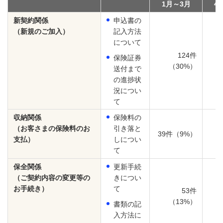
1月～3月
4
新契約関係
申込書の
（新規のご加入）
記入方法
について
124件
保険証券
（30%）
送付まで
の進捗状
況につい
て
収納関係
保険料の
（お客さまの保険料のお
引き落と
39件（9%）
支払）
しについ
て
保全関係
更新手続
（ご契約内容の変更等の
きについ
お手続き）
て
53件
（13%）
書類の記
入方法に