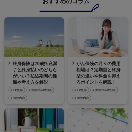
おすすめのコラム
終身保険は70歳払込満
がん保険の月々の費用
了と終身払いのどちら
相場は？定期型と終身
がいい？払込期間の種
型の違いや料金を抑え
類や考え方を解説
るポイントを解説！
# FP監修
# 保険の基礎知識
# FP監修
# 保険の基礎知識
# 保障内容
# 保障内容