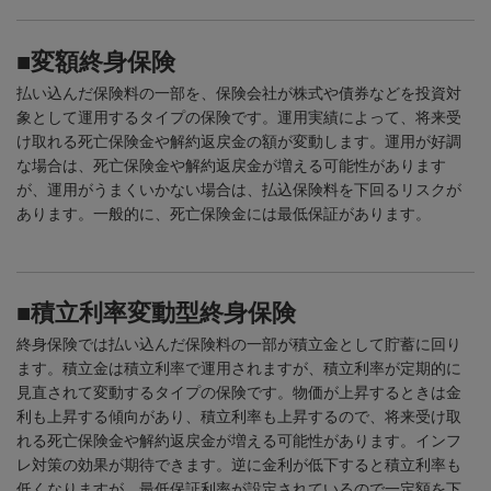
■変額終身保険
払い込んだ保険料の一部を、保険会社が株式や債券などを投資対
象として運用するタイプの保険です。運用実績によって、将来受
け取れる死亡保険金や解約返戻金の額が変動します。運用が好調
な場合は、死亡保険金や解約返戻金が増える可能性があります
が、運用がうまくいかない場合は、払込保険料を下回るリスクが
あります。一般的に、死亡保険金には最低保証があります。
■積立利率変動型終身保険
終身保険では払い込んだ保険料の一部が積立金として貯蓄に回り
ます。積立金は積立利率で運用されますが、積立利率が定期的に
見直されて変動するタイプの保険です。物価が上昇するときは金
利も上昇する傾向があり、積立利率も上昇するので、将来受け取
れる死亡保険金や解約返戻金が増える可能性があります。インフ
レ対策の効果が期待できます。逆に金利が低下すると積立利率も
低くなりますが、最低保証利率が設定されているので一定額を下