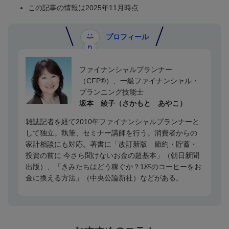
この記事の情報は2025年
11
月時点
プロフィール
ファイナンシャルプランナー
（
CFP®
）、一級ファイナンシャル・
プランニング技能士
坂本 綾子（さかもと あやこ）
雑誌記者を経て
2010
年ファイナンシャルプランナーと
して独立。執筆、セミナー講師を行う。消費者からの
家計相談にも対応。著書に「改訂新版 節約・貯蓄・
投資の前に 今さら聞けないお金の超基本」（朝日新聞
出版）、「きみたちはどう稼ぐか？
1
杯のコーヒーをお
金に換える方法」（中央公論新社）などがある。