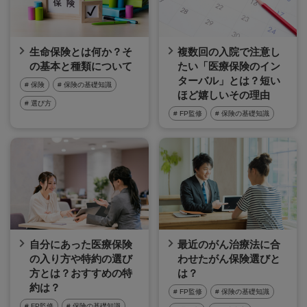
生命保険とは何か？そ
複数回の入院で注意し
の基本と種類について
たい「医療保険のイン
ターバル」とは？短い
# 保険
# 保険の基礎知識
ほど嬉しいその理由
# 選び方
# FP監修
# 保険の基礎知識
自分にあった医療保険
最近のがん治療法に合
の入り方や特約の選び
わせたがん保険選びと
方とは？おすすめの特
は？
約は？
# FP監修
# 保険の基礎知識
# FP監修
# 保険の基礎知識