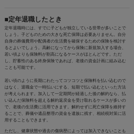
■定年退職したとき
定年退職時には、すでに子どもが独立している世帯が多いことで
しょう。子どものための大きな死亡保障は必要ありません。自分
自身の葬儀費用や配偶者の生活費を確保するための保険を検討す
るとよいでしょう。高齢になってから保険に新規加入する場合、
若い頃よりも保険料が割高になるケースがほとんどです。ただ
し、貯蓄性のある終身保険であれば、老後の資金計画に組み込む
ことも可能です。
若い頃のように長期にわたってコツコツと保険料を払い込むので
はなく、退職金で一時払いにする、短期で払い込むといった方法
が考えられます。加入して一定期間が経過した後の解約なら、払
い込んだ保険料を超える解約返戻金を受け取れるケースが多いの
で、老後の生活費に活用できます。解約せずに死亡保障を維持す
ることで、葬儀や遺品整理の資金を遺族に残す、相続税対策に活
用することもできます。
ただし、健康状態や過去の傷病歴によっては加入できないことも