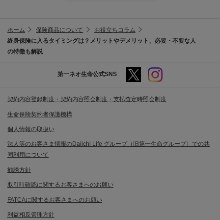
ホーム
保険商品について
お役立ちコラム
終身保険に入るタイミングは？メリットやデメリット、必要・不要な人
の特徴も解説
第一ネオ生命公式SNS
契約内容登録制度・契約内容照会制度・支払査定時照会制度
生命保険契約者保護機構
個人情報の取扱い
法人等のお客さま情報のDaiichi Life グループ（旧第一生命グループ）での共
同利用について
勧誘方針
取引時確認に関するお客さまへのお願い
FATCAに関するお客さまへのお願い
利益相反管理方針