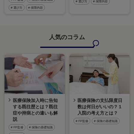
# 選び方
# 保障内容
# 選び方
# 保障内容
人気のコラム
医療保険加入時に告知
医療保険の支払限度日
する既往歴とは？既往
数は何日がいいの？１
症や持病との違いも解
入院の考え方とは？
説
# FP監修
# 保険の基礎知識
# FP監修
# 保険の基礎知識