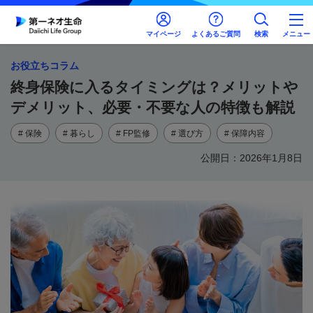
マイページ
よくあるご質問
検索
メニュー
お役立ちコラム
終身保険に入るタイミングは？メリットや
デメリット、必要・不要な人の特徴も解説
# 保険
# 暮らし
# FP監修
# 選び方
# 保障内容
公開日：2026年1月8日