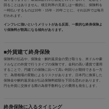
回ることはありません。積立利率の見直しは一般的に、保険料を
一時払いするものは
10
年・
15
年・
20
年ごとに、それ以外では毎月
行われます。
インフレに強いというメリットがある反面、一般的な終身保険よ
り保険料が割高になる傾向があります。
■外貨建て終身保険
保険料の払込や、保険金・解約返戻金の受け取りを、米ドルや豪
ドルなどの外貨で行うタイプの保険です。金利の高い通貨で運用
することで、円建ての保険に比べて高い利回りが期待できる一方
で、為替相場の変動によるリスクがあります。日本円に換算した
保険金や解約返戻金が払込保険料総額を下回る恐れがあります。
円を外貨に交換する際の為替手数料などの費用も発生します。
終身保険に入るタイミング