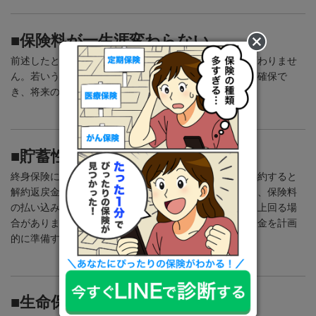
■保険料が一生涯変わらない
前述したとおり、終身保険は契約時の保険料が一生涯変わりませ
ん。若いうちに加入すれば、保険料が割安なまま保障を確保で
き、将来の家計への負担を抑えることができます。
■貯蓄性がある
終身保険には貯蓄性があります。掛け捨てではなく、解約すると
解約返戻金をもらえるのが特徴のひとつです。一定期間、保険料
の払い込みを続けると、解約返戻金が払込保険料総額を上回る場
合があります。この特性を利用して、将来必要となる資金を計画
的に準備することができます。
■生命保険料控除を受けられる