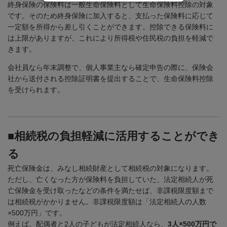
終身保険の保険料は一般生命保険料として生命保険料控除の対象
です。そのため終身保険に加入すると、支払った保険料に応じて
一定額を所得から差し引くことができます。控除できる保険料に
は上限がありますが、これにより所得税や住民税の負担を軽減で
きます。
会社員なら年末調整で、個人事業主なら確定申告の際に、保険会
社から送付される控除証明書を提出することで、生命保険料控除
を受けられます。
■相続税の負担軽減に活用することができ
る
死亡保険金は、みなし相続財産として相続税の対象になります。
ただし、亡くなった方が保険料を負担していた、法定相続人が死
亡保険金を受け取ったなどの条件を満たせば、非課税限度額まで
は相続税がかかりません。非課税限度額は「法定相続人の人数
×
500
万円」です。
例えば、配偶者と
2
人の子どもが法定相続人なら、
3人×500万円で