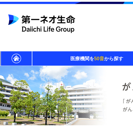
医療機関を
50音
から探す