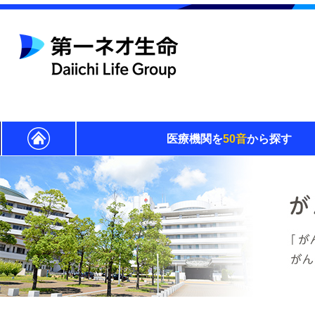
医療機関を
50音
から探す