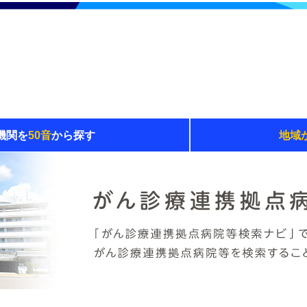
機関を
50音
から探す
地域