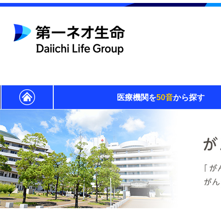
医療機関を
50音
から探す