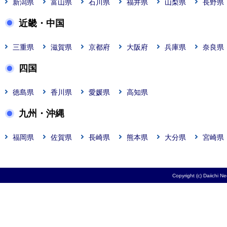
新潟県
富山県
石川県
福井県
山梨県
長野県
近畿・中国
三重県
滋賀県
京都府
大阪府
兵庫県
奈良県
四国
徳島県
香川県
愛媛県
高知県
九州・沖縄
福岡県
佐賀県
長崎県
熊本県
大分県
宮崎県
Copyright (c) Daiichi N