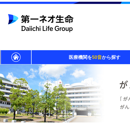
医療機関を
50音
から探す