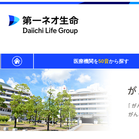
医療機関を
50音
から探す