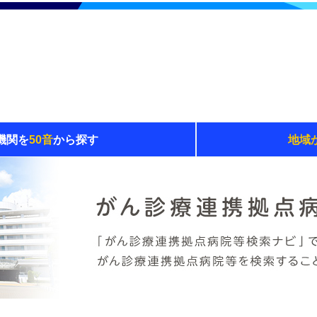
機関を
50音
から探す
地域