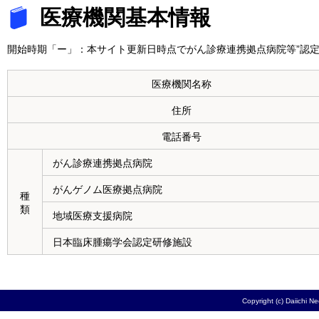
医療機関基本情報
開始時期「ー」：本サイト更新日時点でがん診療連携拠点病院等”認定
医療機関名称
住所
電話番号
がん診療連携拠点病院
がんゲノム医療拠点病院
種
類
地域医療支援病院
日本臨床腫瘍学会認定研修施設
Copyright (c) Daiichi N