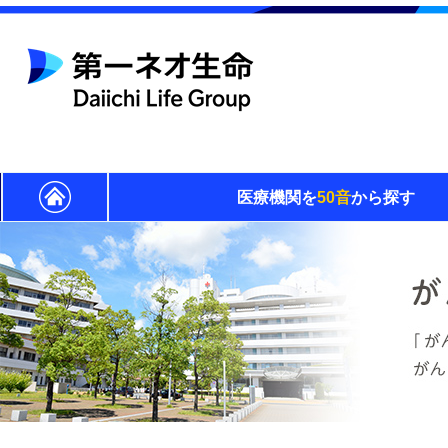
医療機関を
50音
から探す