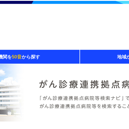
機関を
50音
から探す
地域