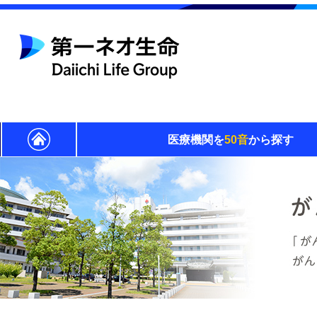
医療機関を
50音
から探す