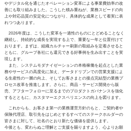
やデジタル化を通じたオペレーション変革による事業費効率の改
善にも取り組みました。こうした積み重ねが、業務スピードの向
上や対応品質の安定化につながり、具体的な成果として着実に表
れつつあります。
2026年度は、こうした変革を一過性のものにとどめることなく
継続し、持続的な成長を実現する上で、重要な一年と位置付けて
おります。まずは、組織カルチャー刷新の取組みを定着させると
ともに、グループ各社にも還元できる好事例を生み出すことを実
現します。
また、システムモダナイゼーションの本格稼働を起点とした業
務やサービスの高度化に加え、データドリブンでの営業支援によ
る生産性の一層の向上、そしてお客さまとの接点完結型の業務プ
ロセス改革を推進します。さらに、商品・サービス開発から販
売、アフターフォローに至るまでのプロダクトガバナンスを強化
するとともに、カスタマーエクスペリエンスの向上を図ります。
これからも、お客さま第一の業務運営方針のもと、ご契約者や
保険代理店、取引先をはじめとするすべてのステークホルダーの
皆さまに対して、社名のとおり新たな価値を提供します。
今後とも、変わらぬご理解とご支援を賜りますよう、心よりお願