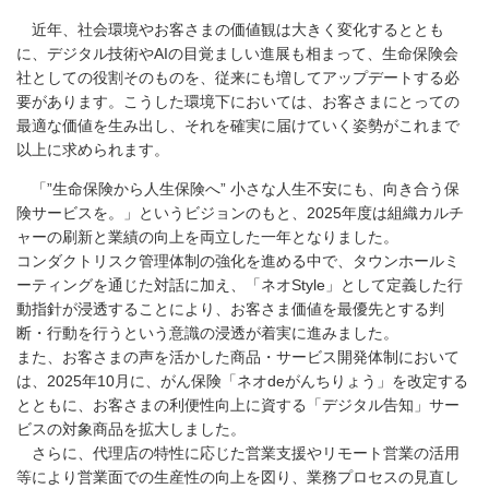
近年、社会環境やお客さまの価値観は大きく変化するととも
に、デジタル技術やAIの目覚ましい進展も相まって、生命保険会
社としての役割そのものを、従来にも増してアップデートする必
要があります。こうした環境下においては、お客さまにとっての
最適な価値を生み出し、それを確実に届けていく姿勢がこれまで
以上に求められます。
「”生命保険から人生保険へ” 小さな人生不安にも、向き合う保
険サービスを。」というビジョンのもと、2025年度は組織カルチ
ャーの刷新と業績の向上を両立した一年となりました。
コンダクトリスク管理体制の強化を進める中で、タウンホールミ
ーティングを通じた対話に加え、「ネオStyle」として定義した行
動指針が浸透することにより、お客さま価値を最優先とする判
断・行動を行うという意識の浸透が着実に進みました。
また、お客さまの声を活かした商品・サービス開発体制において
は、2025年10月に、がん保険「ネオdeがんちりょう」を改定する
とともに、お客さまの利便性向上に資する「デジタル告知」サー
ビスの対象商品を拡大しました。
さらに、代理店の特性に応じた営業支援やリモート営業の活用
等により営業面での生産性の向上を図り、業務プロセスの見直し