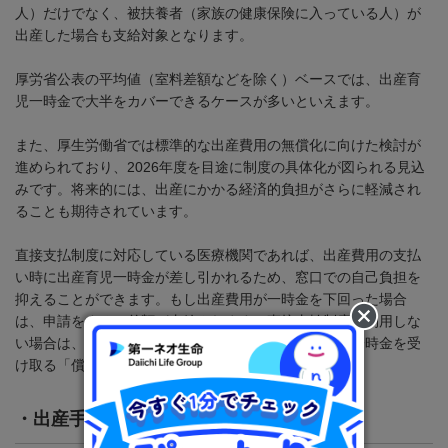
人）だけでなく、被扶養者（家族の健康保険に入っている人）が
出産した場合も支給対象となります。
厚労省公表の平均値（室料差額などを除く）ベースでは、出産育
児一時金で大半をカバーできるケースが多いといえます。
また、厚生労働省では標準的な出産費用の無償化に向けた検討が
進められており、
2026
年度を目途に制度の具体化が図られる見込
みです。将来的には、出産にかかる経済的負担がさらに軽減され
ることも期待されています。
直接支払制度に対応している医療機関であれば、出産費用の支払
い時に出産育児一時金が差し引かれるため、窓口での自己負担を
抑えることができます。もし出産費用が一時金を下回った場合
は、申請をすると差額が支給されます。直接支払制度を利用しな
い場合は、出産後に加入している健康保険へ申請して一時金を受
け取る「償還払い」などが選べます。
・
出産手当金