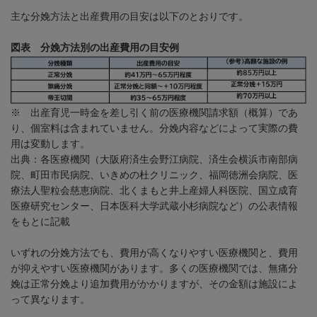
主な分娩方法と出産費用の目安は以下のとおりです。
図表 分娩方法別の出産費用の目安例
※ 出産育児一時金を差し引く前の医療機関請求額（概算）であ
り、個室料は含まれていません。分娩内容などによって実際の費
用は変動します。
出典：各医療機関（
大阪府済生会野江病院
、
済生会横浜市南部病
院
、
町田市民病院
、
いきめの杜クリニック
、
福岡徳洲会病院
、
医
療法人聖粒会慈恵病院
、
北くまもと井上産婦人科医院
、
国立成育
医療研究センター
、
日本医科大学武蔵小杉病院
など）の公表情報
をもとに記載
いずれの分娩方法でも、費用が高くなりやすい医療機関と、費用
が抑えやすい医療機関があります。多くの医療機関では、無痛分
娩は正常分娩より追加費用がかかりますが、その金額は施設によ
って異なります。