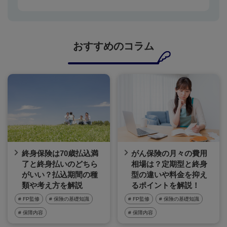
おすすめのコラム
終身保険は70歳払込満
がん保険の月々の費用
了と終身払いのどちら
相場は？定期型と終身
がいい？払込期間の種
型の違いや料金を抑え
類や考え方を解説
るポイントを解説！
# FP監修
# 保険の基礎知識
# FP監修
# 保険の基礎知識
# 保障内容
# 保障内容