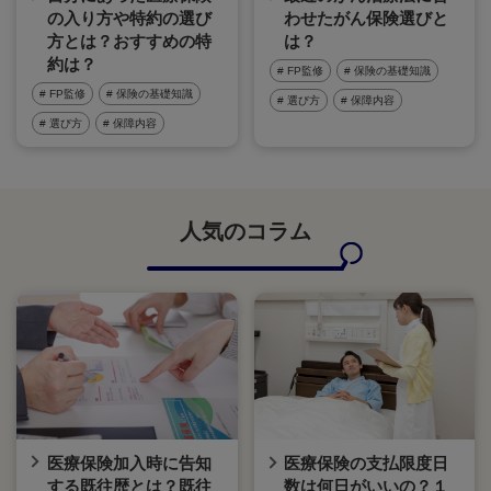
の入り方や特約の選び
わせたがん保険選びと
方とは？おすすめの特
は？
約は？
# FP監修
# 保険の基礎知識
# FP監修
# 保険の基礎知識
# 選び方
# 保障内容
# 選び方
# 保障内容
人気のコラム
医療保険加入時に告知
医療保険の支払限度日
する既往歴とは？既往
数は何日がいいの？１