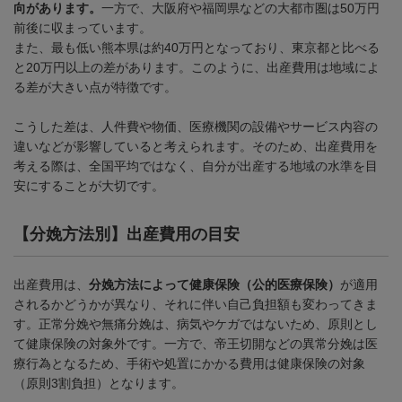
向があります。
一方で、大阪府や福岡県などの大都市圏は
50
万円
前後に収まっています。
また、最も低い熊本県は約
40
万円となっており、東京都と比べる
と
20
万円以上の差があります。このように、出産費用は地域によ
る差が大きい点が特徴です。
こうした差は、人件費や物価、医療機関の設備やサービス内容の
違いなどが影響していると考えられます。そのため、出産費用を
考える際は、全国平均ではなく、自分が出産する地域の水準を目
安にすることが大切です。
【分娩方法別】出産費用の目安
出産費用は、
分娩方法によって健康保険（公的医療保険）
が適用
されるかどうかが異なり、それに伴い自己負担額も変わってきま
す。正常分娩や無痛分娩は、病気やケガではないため、原則とし
て健康保険の対象外です。一方で、帝王切開などの異常分娩は医
療行為となるため、手術や処置にかかる費用は健康保険の対象
（原則
3
割負担）となります。