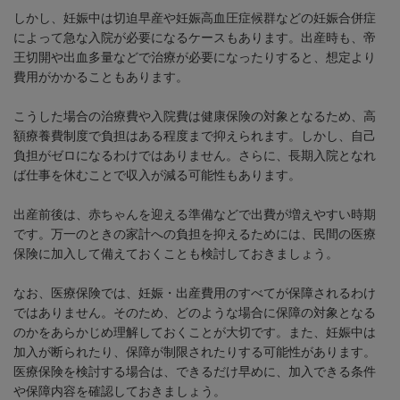
しかし、妊娠中は切迫早産や妊娠高血圧症候群などの妊娠合併症
によって急な入院が必要になるケースもあります。出産時も、帝
王切開や出血多量などで治療が必要になったりすると、想定より
費用がかかることもあります。
こうした場合の治療費や入院費は健康保険の対象となるため、高
額療養費制度で負担はある程度まで抑えられます。しかし、自己
負担がゼロになるわけではありません。さらに、長期入院となれ
ば仕事を休むことで収入が減る可能性もあります。
出産前後は、赤ちゃんを迎える準備などで出費が増えやすい時期
です。万一のときの家計への負担を抑えるためには、民間の医療
保険に加入して備えておくことも検討しておきましょう。
なお、医療保険では、妊娠・出産費用のすべてが保障されるわけ
ではありません。そのため、どのような場合に保障の対象となる
のかをあらかじめ理解しておくことが大切です。また、妊娠中は
加入が断られたり、保障が制限されたりする可能性があります。
医療保険を検討する場合は、できるだけ早めに、加入できる条件
や保障内容を確認しておきましょう。