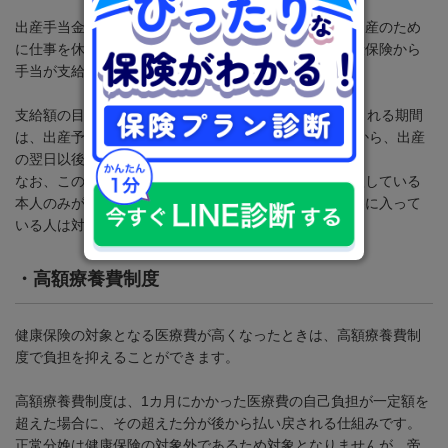
出産手当金は、産休中の収入の減少を補う制度です。出産のため
に仕事を休み、その間に給与の支払いがない場合、健康保険から
手当が支給されます。
支給額の目安は、標準報酬日額の約
3
分の
2
です。支給される期間
は、出産予定日の
42
日前（双子などの場合は
98
日前）から、出産
の翌日以後
56
日目までとなります。
なお、この制度は会社員や公務員など、健康保険に加入している
本人のみが対象です。国民健康保険の人や、家族の扶養に入って
いる人は対象外となる点に注意しましょう。
・
高額療養費制度
健康保険の対象となる医療費が高くなったときは、高額療養費制
度で負担を抑えることができます。
高額療養費制度は、
1
カ月にかかった医療費の自己負担が一定額を
超えた場合に、その超えた分が後から払い戻される仕組みです。
正常分娩は健康保険の対象外であるため対象となりませんが、帝