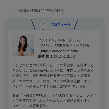
この記事の情報は2026年4月時点
プロフィール
ファイナンシャル・プランナー
（
AFP
）。FP事務所マネセラ代表。
（
https
：
//manesera.com/
）
張替 愛（はりかえ あい）
「ひとつひとつの家庭にとっての最善策」を探すこと
を大切に、金融商品を販売せずに、年間１００件近く
相談を行う。専門分野は教育費・住宅購入・資産運
用・ママのキャリアなど。コラム執筆や監修、オンラ
インマネー講座などでも活躍。
2
児の母でもある。
著書『～共働き
800
万円以下の夫婦でもハッピーライフ
～プチ贅沢を楽しみながらムリなく資産を増やす』
（ビジネス教育出版社）