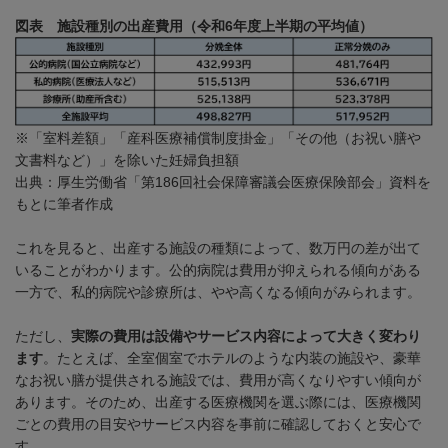
図表 施設種別の出産費用（令和6年度上半期の平均値）
※「室料差額」「産科医療補償制度掛金」「その他（お祝い膳や
文書料など）」を除いた妊婦負担額
出典：厚生労働省「第
186
回社会保障審議会医療保険部会」資料を
もとに筆者作成
これを見ると、出産する施設の種類によって、数万円の差が出て
いることがわかります。公的病院は費用が抑えられる傾向がある
一方で、私的病院や診療所は、やや高くなる傾向がみられます。
ただし、
実際の費用は設備やサービス内容によって大きく変わり
ます
。たとえば、全室個室でホテルのような内装の施設や、豪華
なお祝い膳が提供される施設では、費用が高くなりやすい傾向が
あります。そのため、出産する医療機関を選ぶ際には、医療機関
ごとの費用の目安やサービス内容を事前に確認しておくと安心で
す。