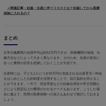
＞関連記事：
妊娠・出産に伴うリスクとは？妊娠してから医療
保険に入れるの？
まとめ
正常分娩費用の全国平均は約
52
万円ですが、医療機関や地域、分
娩方法などによって大きく異なります。そのため、自身の状況に
合った費用の目安を把握しておくことが大切です。
出産時には、子ども
1
人につき
50
万円が支給される出産育児一時金
をはじめとした公的制度を活用することで、自己負担を抑えるこ
とができます。一方で、切迫早産などの妊娠合併症や帝王切開な
どにより想定以上の費用がかかるケースもあります。こうした場
合に備えて、民間の医療保険への加入もあわせて検討しておきま
しょう。