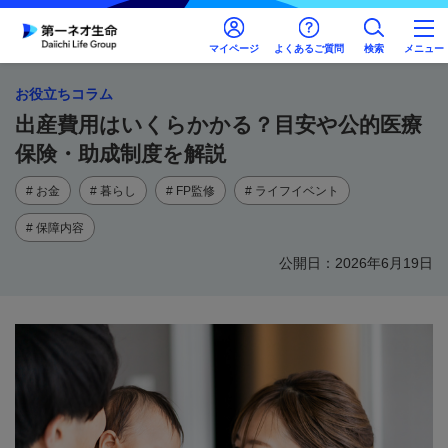
マイページ
よくあるご質問
検索
メニュー
お役立ちコラム
出産費用はいくらかかる？目安や公的医療
保険・助成制度を解説
# お金
# 暮らし
# FP監修
# ライフイベント
# 保障内容
公開日：2026年6月19日