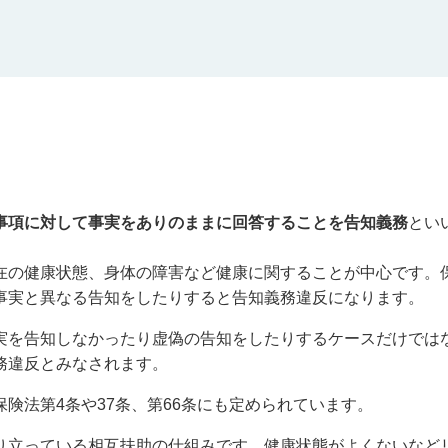
事項に対して事実をありのままに回答することを告知義務
とい
在の健康状態、身体の障害など健康に関することが中心です。
事実と異なる告知をしたりすると告知義務違反になります。
実を告知しなかったり虚偽の告知をしたりするケースだけでは
務違反とみなされます。
保険法第
4
条や
37
条、第
66
条にも定められています。
り立っている相互扶助の仕組みです。健康状態がよくないなど