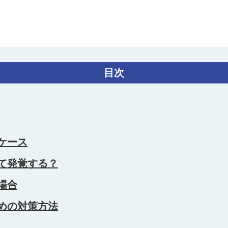
目次
ケース
て発覚する？
場合
めの対策方法