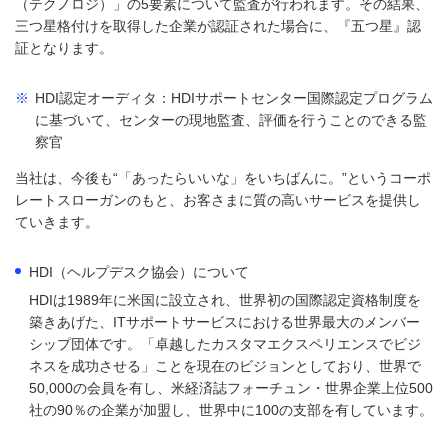
（テクノロジ）」の5要素について監査が行われます。その結果、
三つ星格付けを取得した企業が認証された場合に、『五つ星』認
証となります。
※
HDI認定オーディタ：HDIサポートセンター国際認定プログラム
に基づいて、センターの現地監査、評価を行うことのできる監
察官
当社は、今後も“「あったらいいな」をいちばんに。”というコーポ
レートスローガンのもと、お客さまに質の高いサービスを提供し
ていきます。
HDI（ヘルプデスク協会）について
HDIは1989年に米国に設立され、世界初の国際認定資格制度を
築きあげた、ITサポートサービスにおける世界最大のメンバー
シップ団体です。「卓越したカスタマエクスペリエンスでビジ
ネスを成功させる」ことを現在のビジョンとしており、世界で
50,000の会員を有し、米経済誌フォーチュン・世界企業上位500
社の90％の企業が加盟し、世界中に100の支部を有しています。