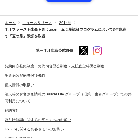
ホーム
ニュースリリース
2014年
ネオファースト生命 HDI-Japan 五つ星認証プログラムにおいて3年連続
で『五つ星』認証を取得
第一ネオ生命公式SNS
契約内容登録制度・契約内容照会制度・支払査定時照会制度
生命保険契約者保護機構
個人情報の取扱い
法人等のお客さま情報のDaiichi Life グループ（旧第一生命グループ）での共
同利用について
勧誘方針
取引時確認に関するお客さまへのお願い
FATCAに関するお客さまへのお願い