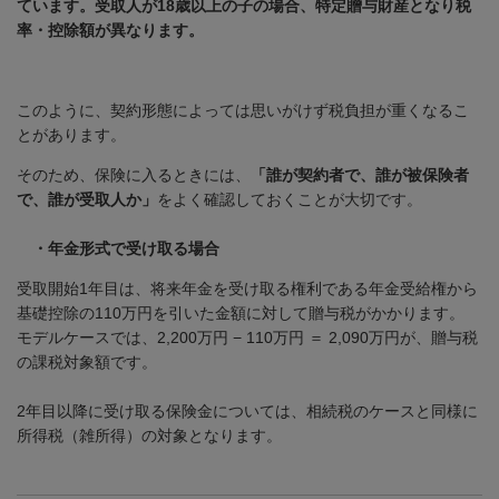
ています。受取人が18歳以上の子の場合、特定贈与財産となり税
率・控除額が異なります。
このように、契約形態によっては思いがけず税負担が重くなるこ
とがあります。
そのため、保険に入るときには、
「誰が契約者で、誰が被保険者
で、誰が受取人か」
をよく確認しておくことが大切です。
・年金形式で受け取る場合
受取開始
1
年目は、将来年金を受け取る権利である年金受給権から
基礎控除の
110
万円を引いた金額に対して贈与税がかかります。
モデルケースでは、
2,200
万円
− 110
万円 ＝
2,090
万円が、贈与税
の課税対象額です。
2年目以降に受け取る保険金については、相続税のケースと同様に
所得税（雑所得）の対象となります。