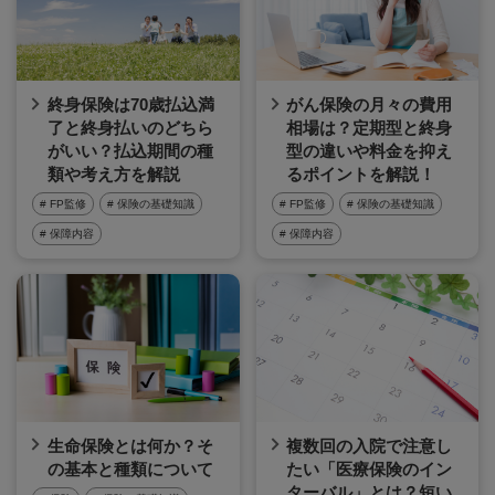
終身保険は70歳払込満
がん保険の月々の費用
了と終身払いのどちら
相場は？定期型と終身
がいい？払込期間の種
型の違いや料金を抑え
類や考え方を解説
るポイントを解説！
# FP監修
# 保険の基礎知識
# FP監修
# 保険の基礎知識
# 保障内容
# 保障内容
生命保険とは何か？そ
複数回の入院で注意し
の基本と種類について
たい「医療保険のイン
ターバル」とは？短い