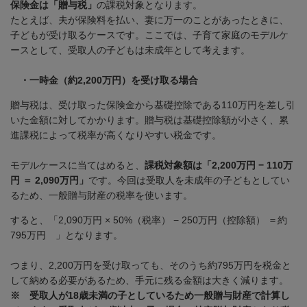
保険金は「贈与税」
の課税対象となります。
たとえば、夫が保険料を払い、妻に万一のことがあったときに、
子どもが受け取るケースです。ここでは、子育て家庭のモデルケ
ースとして、受取人の子どもは未成年として考えます。
・一時金（約2,200万円）を受け取る場合
贈与税は、受け取った保険金から基礎控除である
110
万円を差し引
いた金額に対してかかります。贈与税は基礎控除額が小さく、累
進課税によって税率が高くなりやすい税金です。
モデルケースに当てはめると、
課税対象額は「2,200万円 − 110万
円 ＝ 2,090万円」
です。今回は受取人を未成年の子どもとしてい
るため、一般贈与財産の税率を使います。
すると、「
2,090
万円
× 50%
（税率）
− 250
万円（控除額） ＝約
795
万円 」となります。
つまり、
2,200
万円を受け取っても、そのうち約
795
万円を税金と
して納める必要があるため、手元に残る金額は大きく減ります。
※ 受取人が18歳未満の子としているため一般贈与財産で計算し