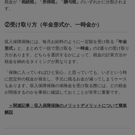
税金が
「相続税」「所得税」「贈与税」
のいずれかに分類されま
す。
②
受け取り方（年金形式か、一時金か）
収入保障保険には、毎月お給料のように一定額を受け取る
「年金
形式」
と、まとめて一括で受け取る「
一時金」
の
2
通りの受け取り
方があります。どちらを選択するかによって、税金の計算方法や
税金を納めるタイミングが異なります。
「保険に入っていればひと安心」と思っていても、いざという時
に想定外の税金が発生し、手元に残るお金が減ってしまうケース
もあります。収入保障保険の保険金を受け取る際には、どの税金
が関係するのかを事前に確認しておくことが非常に重要です。
＞関連記事：
収入保障保険のメリットデメリットについて簡単
解説