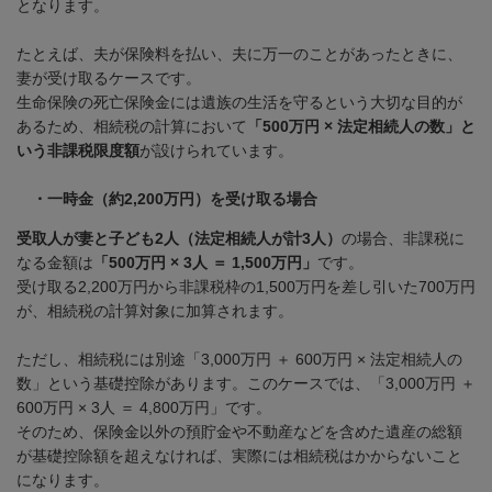
となります。
たとえば、夫が保険料を払い、夫に万一のことがあったときに、
妻が受け取るケースです。
生命保険の死亡保険金には遺族の生活を守るという大切な目的が
あるため、相続税の計算において
「500万円 × 法定相続人の数」と
いう非課税限度額
が設けられています。
・一時金（約2,200万円）を受け取る場合
受取人が妻と子ども2人（法定相続人が計3人）
の場合、非課税に
なる金額は
「500万円 × 3人 ＝ 1,500万円」
です。
受け取る
2,200
万円から非課税枠の
1,500
万円を差し引いた
700
万円
が、相続税の計算対象に加算されます。
ただし、相続税には別途「
3,000
万円 ＋
600
万円
×
法定相続人の
数」という基礎控除があります。このケースでは、「
3,000
万円 ＋
600
万円
× 3
人 ＝
4,800
万円」です。
そのため、保険金以外の預貯金や不動産などを含めた遺産の総額
が基礎控除額を超えなければ、実際には相続税はかからないこと
になります。