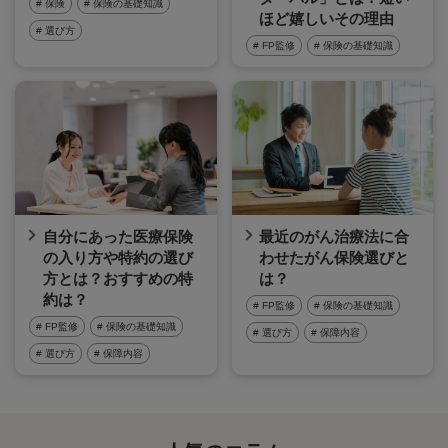
# 保険
# 保険の基礎知識
ほど嬉しいその理由
# 選び方
# FP監修
# 保険の基礎知識
自分にあった医療保険
最近のがん治療法に合
の入り方や特約の選び
わせたがん保険選びと
方とは？おすすめの特
は？
約は？
# FP監修
# 保険の基礎知識
# FP監修
# 保険の基礎知識
# 選び方
# 保障内容
# 選び方
# 保障内容