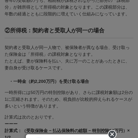
各年の受取額のうち、相続税が課税されなかった部分の「課税部
分」が雑所得として所得税の対象となります。この課税部分は、
年数の経過とともに段階的に増えていく仕組みになっています。
②
所得税：契約者と受取人が同一の場合
契約者と受取人が同一人物で、被保険者が異なる場合、受け取っ
た保険金は「所得税」の課税対象となります。
たとえば、妻が保険料を払い、夫に万一のことがあったときに、
妻自身が受け取るケースです。
・一時金（約2,200万円）を受け取る場合
一時所得には
50
万円の特別控除があり、さらに課税対象額は
2
分の
1
に圧縮されます。そのため、税負担が比較的抑えられるケースが
多いという特徴があります。
計算式は次のとおりです。
ーーー
計算式：（受取保険金 − 払込保険料の総額 − 特別控除50万円）×
1/2