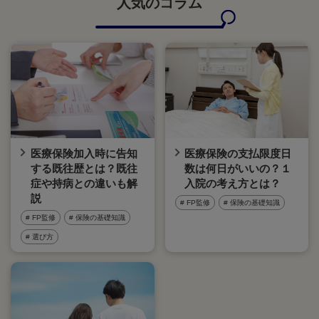
人気のコラム
医療保険加入時に告知
医療保険の支払限度日
する既往歴とは？既往
数は何日がいいの？１
症や持病との違いも解
入院の考え方とは？
説
# FP監修
# 保険の基礎知識
# FP監修
# 保険の基礎知識
# 選び方