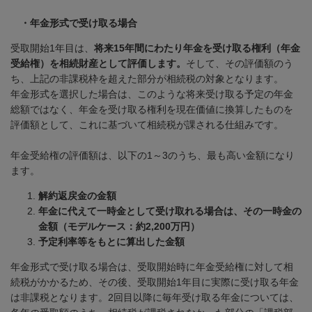
・年金形式で受け取る場合
受取開始
1
年目は、
将来15年間にわたり年金を受け取る権利（年金
受給権）を相続財産として評価します。
そして、その評価額のう
ち、上記の非課税枠を超えた部分が相続税の対象となります。
年金形式を選択した場合は、このような将来受け取る予定の年金
総額ではなく、年金を受け取る権利を現在価値に換算したものを
評価額として、これに基づいて相続税が課される仕組みです。
年金受給権の評価額は、以下の
1
～
3
のうち、最も高い金額になり
ます。
解約返戻金の金額
年金に代えて一時金として受け取れる場合は、その一時金の
金額（モデルケース：約2,200万円）
予定利率等をもとに算出した金額
年金形式で受け取る場合は、受取開始時に年金受給権に対して相
続税がかかるため、その後、受取開始
1
年目に実際に受け取る年金
は非課税となります。
2
回目以降に毎年受け取る年金については、