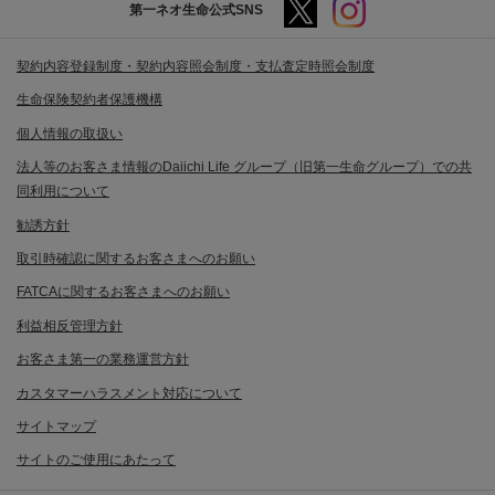
第一ネオ生命公式SNS
契約内容登録制度・契約内容照会制度・支払査定時照会制度
生命保険契約者保護機構
個人情報の取扱い
法人等のお客さま情報のDaiichi Life グループ（旧第一生命グループ）での共
同利用について
勧誘方針
取引時確認に関するお客さまへのお願い
FATCAに関するお客さまへのお願い
利益相反管理方針
お客さま第一の業務運営方針
カスタマーハラスメント対応について
サイトマップ
サイトのご使用にあたって