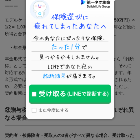
ーーー
モデルケースに当てはめると、
（2,200万円 − 80万円 − 50万円）×
1/2＝ 1,035万円
となります。この
1,035
万円が、妻の給与など他の
所得と合算され、所得税と住民税の計算対象になります。
・年金形式で受け取る場合
年金形式で受け取る場合は、受け取りを開始する
1
年目から「雑所
得」として扱われます。その年に受け取った年金額から、それに
対応する払込保険料を差し引いた金額が課税対象となります。年
金形式では、受け取り時に原則として所得税が源泉徴収されるた
め、必要に応じて確定申告を行って税額を精算します。ただし、
契約形態によっては源泉徴収の対象外となる場合もあります。
③
贈与税：契約者・被保険者・受取人がそれぞれ異
なる場合
契約者・被保険者・受取人の3者がすべて異なる場合、受け取った