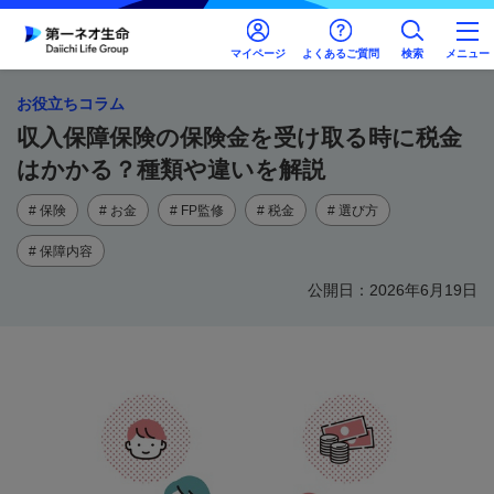
マイページ
よくあるご質問
検索
メニュー
お役立ちコラム
収入保障保険の保険金を受け取る時に税金
はかかる？種類や違いを解説
# 保険
# お金
# FP監修
# 税金
# 選び方
# 保障内容
公開日：2026年6月19日