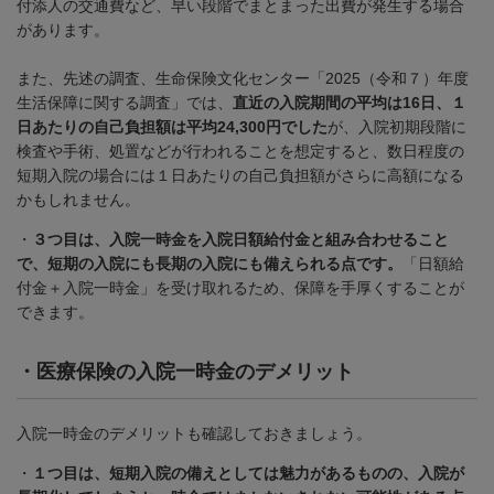
付添人の交通費など、早い段階でまとまった出費が発生する場合
があります。
また、先述の調査、生命保険文化センター「
2025
（令和７）年度
生活保障に関する調査」では、
直近の入院期間の平均は16日、１
日あたりの自己負担額は平均24,300円でした
が、入院初期段階に
検査や手術、処置などが行われることを想定すると、数日程度の
短期入院の場合には１日あたりの自己負担額がさらに高額になる
かもしれません。
・
３つ目は、入院一時金を入院日額給付金と組み合わせること
で、短期の入院にも長期の入院にも備えられる点です。
「日額給
付金＋入院一時金」を受け取れるため、保障を手厚くすることが
できます。
・
医療保険の入院一時金のデメリット
入院一時金のデメリットも確認しておきましょう。
・
１つ目は、短期入院の備えとしては魅力があるものの、入院が