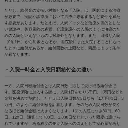
もまとまった保障を得られる点が魅力です。
ただし、給付金の支払い対象となる「入院」は、医師による治療
が必要で、病院や診療所において治療に専念するなど要件を満た
す必要があります。たとえば、人間ドックなど治療を目的としな
い健診や、美容目的の処置、介護施設への入所のように治療のた
めの入院といえないものは対象外となります。また、日帰り入院
（
0
泊
1
日）から対象となるか、退院後にまた入院することになっ
たときに給付があるか、給付回数の上限など、商品によって条件
が異なります。
・
入院一時金と入院日額給付金の違い
一方、入院日額給付金とは入院日数に応じて受け取る給付金で
す。医療保険に加入する際に、入院
1
日あたり
5
千円、
1
万円などと
金額を決めて契約し、たとえば入院日数が
3
日なら「
1
万円×
3
日＝
3
万円」のように給付金額を計算します。そのため入院日数が長く
なるほど給付金額は大きくなります。
1
回の入院につき
30
日、
60
日、
120
日、通算して
700
日、
1,000
日などといった限度は設けら
れていますが、ある程度の長期入院への備えとして安心感があり