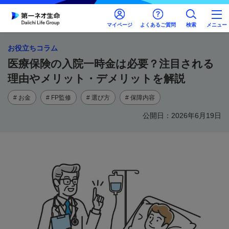
マイページ
よくあるご質問
検索
メニュー
お役立ちコラム
医療保険の入院一時金は必要？注目される
理由やメリット・デメリットを解説
# お金
# FP監修
# 選び方
# 保障内容
公開日：2026年6月19日