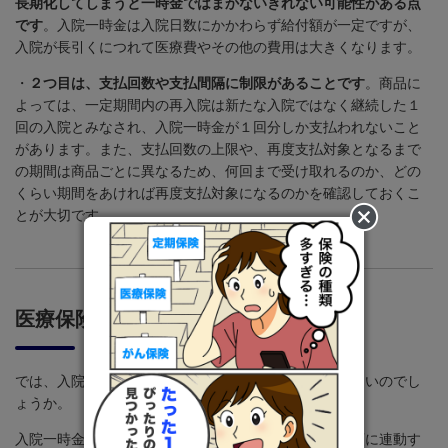
長期化してしまうと一時金ではまかないきれない可能性がある点
です
。入院一時金は入院日数にかかわらず給付額が一定ですが、
入院が長引くにつれて医療費やその他の費用は大きくなります。
・
２つ目は、支払回数や支払間隔に制限があることです
。商品に
よっては、一定期間内の再入院は新たな入院ではなく継続した１
回の入院とみなされ、入院一時金が１回分しか支払われないこと
があります。また、支払回数の上限や、再度支払対象となるまで
の期間は商品ごとに異なるため、何回まで受け取れるのか、どの
くらい期間をあければ再度支払対象になるのかを確認しておくこ
とが大切です。
医療保険の入院一時金の目安
では、入院一時金はいくらくらいを目安に設定すればよいのでし
ょうか。
入院一時金の設定方法は商品によって異なり、入院日額に連動す