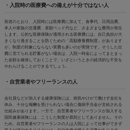
・
入院時の医療費への備えが十分ではない人
前述のとおり、入院時には医療費に加えて、食事代、日用品費、
本人や家族の交通費、差額ベッド代など、さまざまな費用が発生
します。公的な医療保険が適用される医療費には、自己負担が大
きくなり過ぎることを防ぐための「高額療養費制度」があります
が、制度の対象にならない実費も多いのが実情です。そうした出
費に充てられる貯蓄がない場合は、入院一時金によってまとまっ
た金額を確保しておくことで、いざというときの経済的な不安を
やわらげることができるでしょう。
・
自営業者やフリーランスの人
会社員などが加入する健康保険には、病気やけがで働けず会社を
休み、十分な報酬を受けられない場合に傷病手当金が支給される
仕組みがあります。一方で、自営業者やフリーランスが加入する
国民健康保険には、こうした制度が原則としてありません。その
ため、自営業者やフリーランスの人は入院によって仕事ができず
収入が減少するリスクには、自分自身で備える必要があります。