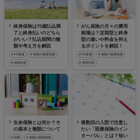
終身保険は70歳払込満
がん保険の月々の費用
了と終身払いのどちら
相場は？定期型と終身
がいい？払込期間の種
型の違いや料金を抑え
類や考え方を解説
るポイントを解説！
# FP監修
# 保険の基礎知識
# FP監修
# 保険の基礎知識
# 保障内容
# 保障内容
生命保険とは何か？そ
複数回の入院で注意し
の基本と種類について
たい「医療保険のイン
ターバル」とは？短い
# 保険
# 保険の基礎知識