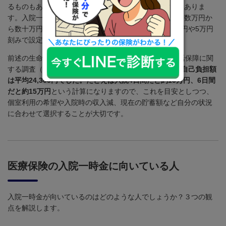
るものもあれば、一定の範囲内で金額を選べるタイプもありま
す。入院一時金の設定額は商品によって異なりますが、数万円か
ら数十万円程度の範囲で選べる商品が多くみられ、
1
万円や
5
万円
刻みで設定できます。
前述の生命保険文化センター「
2025
（令和
7
）年度 生活保障に関
する調査（速報版）」によると、
入院時の1日あたりの自己負担額
は平均24,300円でした。たとえば入院4日間だと約10万円、6日間
だと約15万円
という計算になりますので、これを目安としつつ、
個室利用の希望や入院時の収入減、現在の貯蓄額など自分の状況
に合わせて選択することが大切です。
医療保険の入院一時金に向いている人
入院一時金が向いているのはどのような人でしょうか？３つの観
点を解説します。