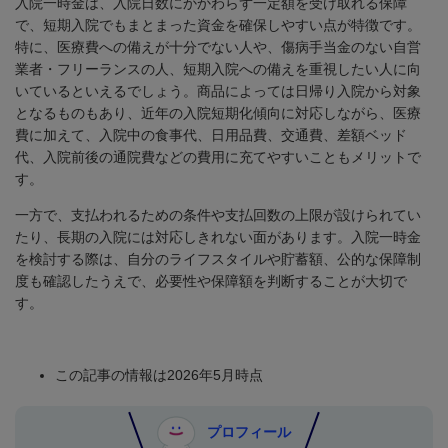
入院一時金は、入院日数にかかわらず一定額を受け取れる保障
で、短期入院でもまとまった資金を確保しやすい点が特徴です。
特に、医療費への備えが十分でない人や、傷病手当金のない自営
業者・フリーランスの人、短期入院への備えを重視したい人に向
いているといえるでしょう。商品によっては日帰り入院から対象
となるものもあり、近年の入院短期化傾向に対応しながら、医療
費に加えて、入院中の食事代、日用品費、交通費、差額ベッド
代、入院前後の通院費などの費用に充てやすいこともメリットで
す。
一方で、支払われるための条件や支払回数の上限が設けられてい
たり、長期の入院には対応しきれない面があります。入院一時金
を検討する際は、自分のライフスタイルや貯蓄額、公的な保障制
度も確認したうえで、必要性や保障額を判断することが大切で
す。
この記事の情報は2026年5月時点
プロフィール