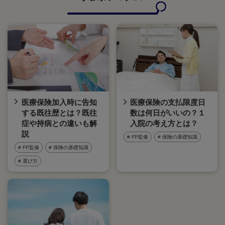
医療保険加入時に告知
医療保険の支払限度日
する既往歴とは？既往
数は何日がいいの？１
症や持病との違いも解
入院の考え方とは？
説
# FP監修
# 保険の基礎知識
# FP監修
# 保険の基礎知識
# 選び方