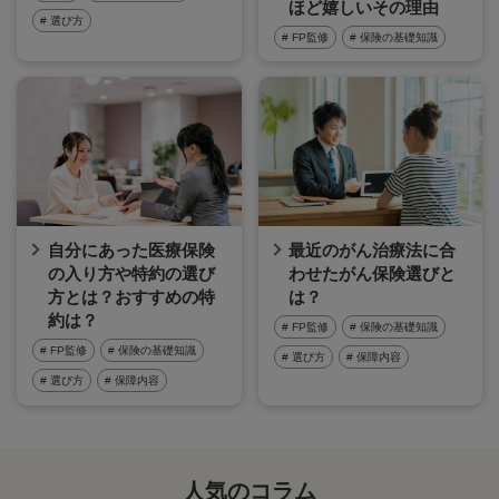
ほど嬉しいその理由
# 選び方
# FP監修
# 保険の基礎知識
自分にあった医療保険
最近のがん治療法に合
の入り方や特約の選び
わせたがん保険選びと
方とは？おすすめの特
は？
約は？
# FP監修
# 保険の基礎知識
# FP監修
# 保険の基礎知識
# 選び方
# 保障内容
# 選び方
# 保障内容
人気のコラム