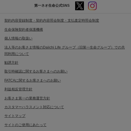
第一ネオ生命公式SNS
契約内容登録制度・契約内容照会制度・支払査定時照会制度
生命保険契約者保護機構
個人情報の取扱い
法人等のお客さま情報のDaiichi Life グループ（旧第一生命グループ）での共
同利用について
勧誘方針
取引時確認に関するお客さまへのお願い
FATCAに関するお客さまへのお願い
利益相反管理方針
お客さま第一の業務運営方針
カスタマーハラスメント対応について
サイトマップ
サイトのご使用にあたって