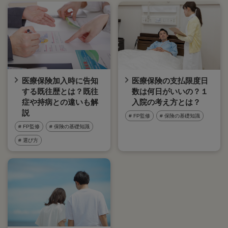
医療保険加入時に告知
医療保険の支払限度日
する既往歴とは？既往
数は何日がいいの？１
症や持病との違いも解
入院の考え方とは？
説
# FP監修
# 保険の基礎知識
# FP監修
# 保険の基礎知識
# 選び方