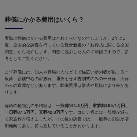
葬儀にかかる費用はいくら？
実際に葬儀にかかる費用はどれくらいなのでしょうか。
2
年に
1
度、全国的な調査を行っている鎌倉新書の「お葬式に関する全国
調査」から紹介します。調査に協力した人の平均値ですので、参
考としてご覧ください。
まず葬儀には、知人や職場の人などまで幅広い参列者が集まる一
般葬、親族中心の家族葬、通夜をせず告別式のみの一日葬、火葬
のみの直葬などがあります。葬儀費用は形式や規模により差があ
ります。
葬儀の種類別の平均額は、
一般葬161.3万円、家族葬105.7万円、
一日葬87.5万円、直葬42.8万円
です。コロナ禍には一般葬が減っ
て家族葬が増えましたが、その後の調査では、一般葬の割合が増
加傾向にあり、持ち直していることがわかります。