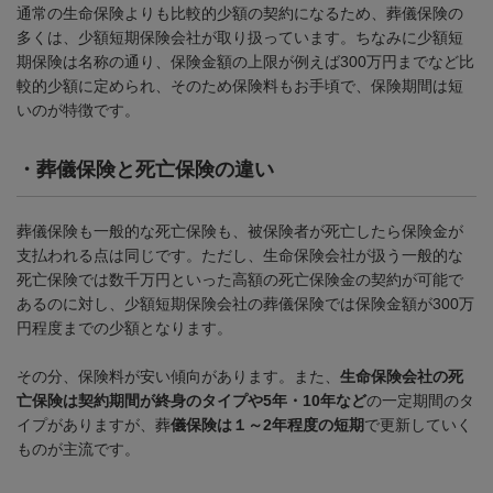
通常の生命保険よりも比較的少額の契約になるため、葬儀保険の
多くは、少額短期保険会社が取り扱っています。ちなみに少額短
期保険は名称の通り、保険金額の上限が例えば
300
万円までなど比
較的少額に定められ、そのため保険料もお手頃で、保険期間は短
いのが特徴です。
・
葬儀保険と死亡保険の違い
葬儀保険も一般的な死亡保険も、被保険者が死亡したら保険金が
支払われる点は同じです。ただし、生命保険会社が扱う一般的な
死亡保険では数千万円といった高額の死亡保険金の契約が可能で
あるのに対し、少額短期保険会社の葬儀保険では保険金額が
300
万
円程度までの少額となります。
その分、保険料が安い傾向があります。また、
生命保険会社の死
亡保険は契約期間が終身のタイプや5年・10年など
の一定期間のタ
イプがありますが、葬
儀保険は１～2年程度の短期
で更新していく
ものが主流です。