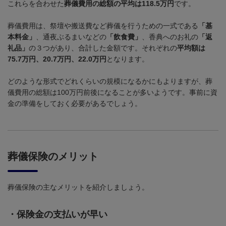
これらを合わせた
葬儀費用の総額の平均は118.5万円
です。
葬儀費用は、祭壇や搬送費など葬儀を行うための一式である
「基
本料金」
、通夜ぶるまいなどの
「飲食費」
、香典へのお礼の
「返
礼品」
の３つがあり、合計した金額です。それぞれの
平均額は
75.7万円、20.7万円、22.0万円
となります。
どのような形式でどれくらいの規模になるかにもよりますが、葬
儀費用の総額は
100
万円前後になることが多いようです。事前に資
金の準備をしておく必要があるでしょう。
葬儀保険のメリット
葬儀保険の主なメリットを紹介しましょう。
・
保険金の支払いが早い