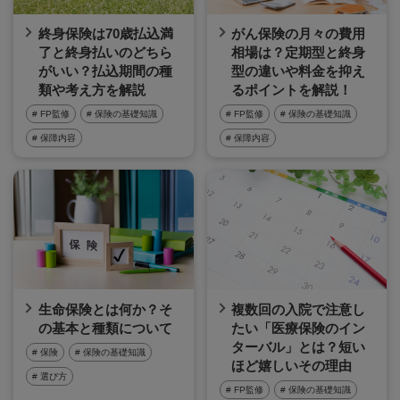
終身保険は70歳払込満
がん保険の月々の費用
了と終身払いのどちら
相場は？定期型と終身
がいい？払込期間の種
型の違いや料金を抑え
類や考え方を解説
るポイントを解説！
# FP監修
# 保険の基礎知識
# FP監修
# 保険の基礎知識
# 保障内容
# 保障内容
生命保険とは何か？そ
複数回の入院で注意し
の基本と種類について
たい「医療保険のイン
ターバル」とは？短い
# 保険
# 保険の基礎知識
ほど嬉しいその理由
# 選び方
# FP監修
# 保険の基礎知識