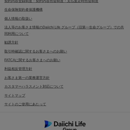
契約内容登録制度・契約内容照会制度・支払査定時照会制度
生命保険契約者保護機構
個人情報の取扱い
法人等のお客さま情報のDaiichi Life グループ（旧第一生命グループ）での共
同利用について
勧誘方針
取引時確認に関するお客さまへのお願い
FATCAに関するお客さまへのお願い
利益相反管理方針
お客さま第一の業務運営方針
カスタマーハラスメント対応について
サイトマップ
サイトのご使用にあたって