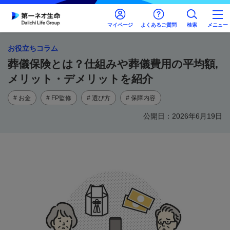
マイページ
よくあるご質問
検索
メニュー
お役立ちコラム
葬儀保険とは？仕組みや葬儀費用の平均額,
メリット・デメリットを紹介
# お金
# FP監修
# 選び方
# 保障内容
公開日：2026年6月19日