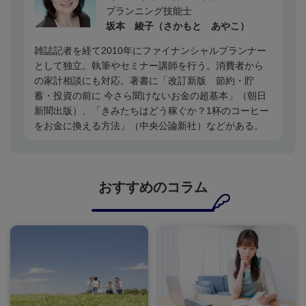
プランニング技能士
坂本 綾子（さかもと あやこ）
雑誌記者を経て
2010
年にファイナンシャルプランナー
として独立。執筆やセミナー講師を行う。消費者から
の家計相談にも対応。著書に「改訂新版 節約・貯
蓄・投資の前に 今さら聞けないお金の超基本」（朝日
新聞出版）、「きみたちはどう稼ぐか？
1
杯のコーヒー
をお金に換える方法」（中央公論新社）などがある。
おすすめのコラム