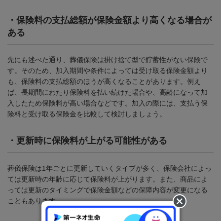
・
保険料の支払総額が保険金額より高くなる場合が
ある
先にも述べた通り、葬儀保険は掛け捨て型で貯蓄性がない保険で
す。そのため、加入期間や条件によっては受け取る保険金額より
も、保険料の支払総額のほうが高くなることがあります。例え
ば、長期間にわたり保険料を払い続けた場合や、高齢になって加
入したため保険料が高い場合などです。加入の際には、支払う保
険料と受け取る保険金を比較して検討しましょう。
・
更新時に保険料が上がる可能性がある
葬儀保険は
1
年ごとに更新していくタイプが多く、保険会社によっ
ては更新時の年齢に応じて保険料が上がります。また、商品によ
っては更新のタイミングで保険金額などの保障内容が変更になる
こともあります。