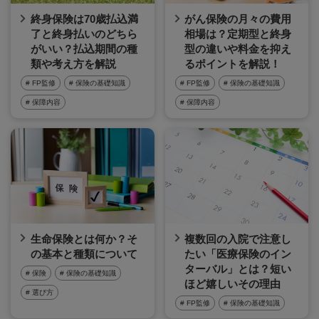
終身保険は70歳払込満
がん保険の月々の費用
了と終身払いのどちら
相場は？定期型と終身
がいい？払込期間の種
型の違いや料金を抑え
類や考え方を解説
るポイントを解説！
# FP監修
# 保険の基礎知識
# FP監修
# 保険の基礎知識
# 保障内容
# 保障内容
生命保険とは何か？そ
複数回の入院で注意し
の基本と種類について
たい「医療保険のイン
ターバル」とは？短い
# 保険
# 保険の基礎知識
ほど嬉しいその理由
# 選び方
# FP監修
# 保険の基礎知識