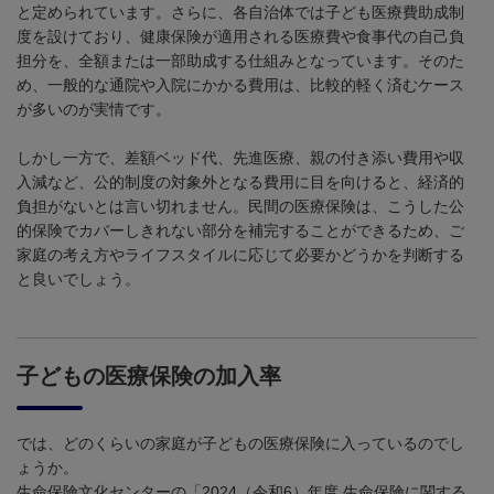
と定められています。さらに、各自治体では子ども医療費助成制
度を設けており、健康保険が適用される医療費や食事代の自己負
担分を、全額または一部助成する仕組みとなっています。そのた
め、一般的な通院や入院にかかる費用は、比較的軽く済むケース
が多いのが実情です。
しかし一方で、差額ベッド代、先進医療、親の付き添い費用や収
入減など、公的制度の対象外となる費用に目を向けると、経済的
負担がないとは言い切れません。民間の医療保険は、こうした公
的保険でカバーしきれない部分を補完することができるため、ご
家庭の考え方やライフスタイルに応じて必要かどうかを判断する
と良いでしょう。
子どもの医療保険の加入率
では、どのくらいの家庭が子どもの医療保険に入っているのでし
ょうか。
生命保険文化センターの「
2024
（令和
6
）年度 生命保険に関する