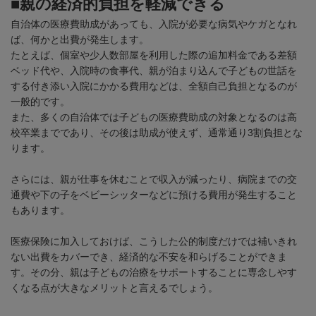
■親の経済的負担を軽減できる
自治体の医療費助成があっても、入院が必要な病気やケガとなれ
ば、何かと出費が発生します。
たとえば、個室や少人数部屋を利用した際の追加料金である差額
ベッド代や、入院時の食事代、親が泊まり込んで子どもの世話を
する付き添い入院にかかる費用などは、全額自己負担となるのが
一般的です。
また、多くの自治体では子どもの医療費助成の対象となるのは高
校卒業までであり、その後は助成が使えず、通常通り
3
割負担とな
ります。
さらには、親が仕事を休むことで収入が減ったり、病院までの交
通費や下の子をベビーシッターなどに預ける費用が発生すること
もあります。
医療保険に加入しておけば、こうした公的制度だけでは補いきれ
ない出費をカバーでき、経済的な不安を和らげることができま
す。その分、親は子どもの治療をサポートすることに専念しやす
くなる点が大きなメリットと言えるでしょう。