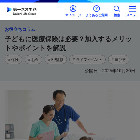
マイページ
よくあるご質問
検索
メニュー
お役立ちコラム
子どもに医療保険は必要？加入するメリッ
トやポイントを解説
# 保険
# お金
# FP監修
# ライフイベント
# 選び方
公開日：2025年10月30日