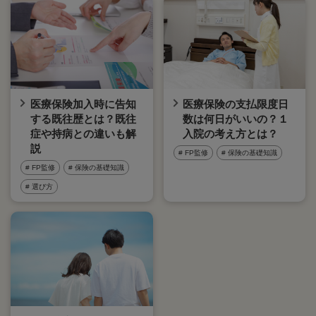
医療保険加入時に告知
医療保険の支払限度日
する既往歴とは？既往
数は何日がいいの？１
症や持病との違いも解
入院の考え方とは？
説
# FP監修
# 保険の基礎知識
# FP監修
# 保険の基礎知識
# 選び方