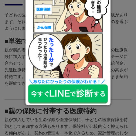
子どもの医療保障を確保する方法には、いくつかの選択肢があり
ます。それぞれの仕組みや特徴を知り、家庭に合ったものを選ぶ
ようにしましょう。
■単独で加入する医療保険
親が契約者となり、子ども自身を被保険者として独立型の医療保
険に加入する方法があります。子どもの年齢やライフステージに
合わせて、保険期間や、入院給付金、手術給付金、通院給付金、
先進医療特約などの保障内容を自由に設計できる柔軟性の高さが
特徴です。また、子どもが成長して独立する際に、そのまま契約
を継続できる点もメリットです。
■親の保険に付帯する医療特約
親が加入している生命保険や医療保険に、子どもの医療保障を特
約として追加する方法もあります。保険料が比較的安く抑えられ
る傾向があり、契約の管理も一本化できるため、家計管理のしや