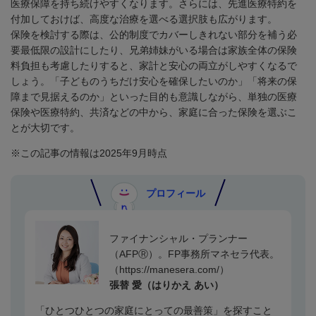
医療保障を持ち続けやすくなります。さらには、先進医療特約を
付加しておけば、高度な治療を選べる選択肢も広がります。
保険を検討する際は、公的制度でカバーしきれない部分を補う必
要最低限の設計にしたり、兄弟姉妹がいる場合は家族全体の保険
料負担も考慮したりすると、家計と安心の両立がしやすくなるで
しょう。「子どものうちだけ安心を確保したいのか」「将来の保
障まで見据えるのか」といった目的も意識しながら、単独の医療
保険や医療特約、共済などの中から、家庭に合った保険を選ぶこ
とが大切です。
※この記事の情報は2025年9月時点
プロフィール
ファイナンシャル・プランナー
（
AFP
Ⓡ）。FP事務所マネセラ代表。
（
https://manesera.com/
）
張替 愛（はりかえ あい）
「ひとつひとつの家庭にとっての最善策」を探すこと