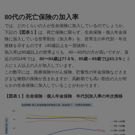
80代の死亡保険の加入率
では、どのくらいの人が生命保険に加入しているのでしょうか。
下記の
【図表１】
は、死亡保険に限らず、生命保険・個人年金保
険に加入している世帯割合（加入率）を、世帯主の年代別・年次
推移を示すものです（
40
歳以上を一部抜粋）。
加入率は
80
歳以上の世帯よりも、
40
～
60
代の方が高いですが、直
近の
2024
年では、
80〜84歳は77.6％、85歳～89歳では63.3％
と２
人に１人以上の人が加入しています。
この数字には、医療保険やがん保険、貯蓄性の年金保険などさま
ざまな種類の保険が含まれますが、高齢期でも高い割合の人が何
らかの生命保険に加入していることがわかります。
【図表１】生命保険・個人年金保険 年代別加入率の年次推移