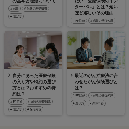
の基本と種類について
たい「医療保険のイン
ターバル」とは？短い
# 保険
# 保険の基礎知識
ほど嬉しいその理由
# 選び方
# FP監修
# 保険の基礎知識
自分にあった医療保険
最近のがん治療法に合
の入り方や特約の選び
わせたがん保険選びと
方とは？おすすめの特
は？
約は？
# FP監修
# 保険の基礎知識
# FP監修
# 保険の基礎知識
# 選び方
# 保障内容
# 選び方
# 保障内容