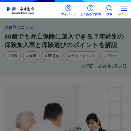
マイページ
よくあるご質問
検索
メニュー
お役立ちコラム
80歳でも死亡保険に加入できる？年齢別の
保険加入率と保険選びのポイントを解説
# 保険
# 健康
# FP監修
# ライフイベント
# 選び方
公開日：2025年8月14日