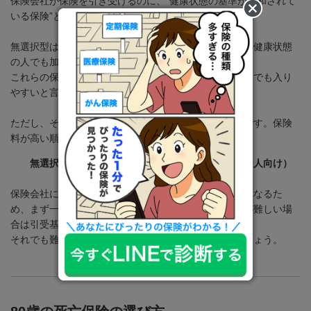
保険会社が保険を引き受けるのに、“健康状態の基準が緩和されて
いる保険”と言えます。
無選択型は、加入時に全く告知する必要がなく、どんな健康状態
の人でも加入できる保険です。
これらの保険なら、持病がある人や健康に不安のある人でも入り
やすいと言えます。
ただし、その分一般的な死亡保険よりも保険料は割高です。保険
料が高い順番は、以下の通りです。
無選択型 ＞ 引受基準緩和型 ＞ 一般（健康な人向け）
保険会社によって審査内容（引き受け可能な条件）が異なるた
め、まず一般向けの生命保険に申込を検討して、加入が難しい場
合は引受基準緩和型を、
それでも難しい場合は無選択型を検討するのが良いでしょう。