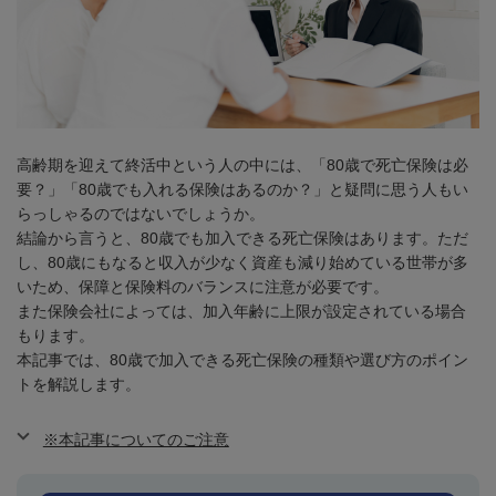
高齢期を迎えて終活中という人の中には、「
80
歳で死亡保険は必
要？」「
80
歳でも入れる保険はあるのか？」と疑問に思う人もい
らっしゃるのではないでしょうか。
結論から言うと、
80
歳でも加入できる死亡保険はあります。ただ
し、
80
歳にもなると収入が少なく資産も減り始めている世帯が多
いため、保障と保険料のバランスに注意が必要です。
また保険会社によっては、加入年齢に上限が設定されている場合
もります。
本記事では、
80
歳で加入できる死亡保険の種類や選び方のポイン
トを解説します。
※本記事についてのご注意