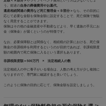
足額＜Ａ部分＞
やライフイベント費用という方は少ないでしょ
う。前述の
自身の葬儀費用やお墓代、
遺産相続関連の費用など死亡整理金＜Ｂ部分＞
なら、その目的に
応じて必要な金額を保険金額に設定することで、死亡保険で無駄
なく用意することができます。
保険はその他の金融資産や不動産などより、早く遺族の手元にお
金（保険金）が届くというのが特徴です。
なお、必要保障額とは関係なく、相続税の計算における、死亡保
険金の非課税枠を利用するというのが目的であれば、非課税限度
額の範囲内で死亡保険に入るという選択もあります。
非課税限度額＝
500
万円 × 法定相続人の数
法定相続人の中に養子がいる場合は、人数の考え方が少し複雑に
なりますので、専門家に確認すると良いでしょう。
このように保険の目的に応じて、保険金額を設定しましょう。