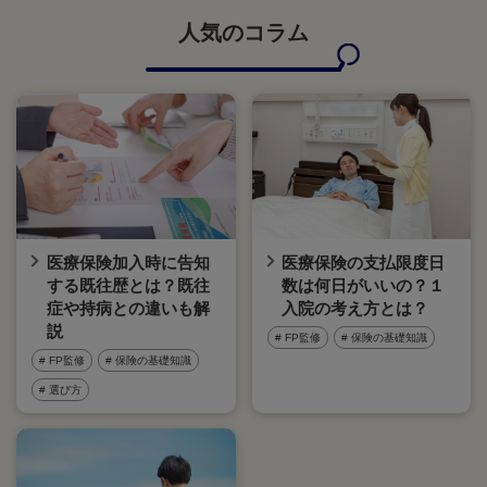
人気のコラム
医療保険加入時に告知
医療保険の支払限度日
する既往歴とは？既往
数は何日がいいの？１
症や持病との違いも解
入院の考え方とは？
説
# FP監修
# 保険の基礎知識
# FP監修
# 保険の基礎知識
# 選び方