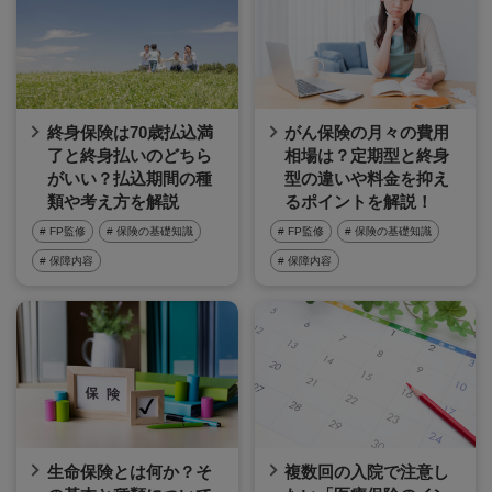
終身保険は70歳払込満
がん保険の月々の費用
了と終身払いのどちら
相場は？定期型と終身
がいい？払込期間の種
型の違いや料金を抑え
類や考え方を解説
るポイントを解説！
# FP監修
# 保険の基礎知識
# FP監修
# 保険の基礎知識
# 保障内容
# 保障内容
生命保険とは何か？そ
複数回の入院で注意し