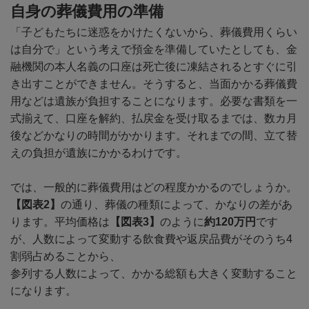
自身の葬儀費用の準備
「子どもたちに迷惑をかけたくないから、葬儀費用くらい
は自分で」という考えで預金を準備していたとしても、金
融機関の本人名義の口座は死亡後に凍結されるとすぐに引
き出すことができません。そうすると、当面かかる葬儀費
用などは遺族が負担することになります。必要な書類を一
式揃えて、口座を解約、払戻金を受け取るまでは、数カ月
後などかなりの時間がかかります。それまでの間、立て替
えの負担が遺族にかかるわけです。
では、一般的に葬儀費用はどの程度かかるのでしょうか。
【図表
2
】
の通り、葬儀の種類によって、かなりの差があ
ります。平均価格は
【図表
3
】
のように
約
120
万円
です
が、人数によって変動する飲食費や返戻品費がそのうち
4
割弱占めることから、
参列する人数によって、かかる総額も大きく変動すること
になります。