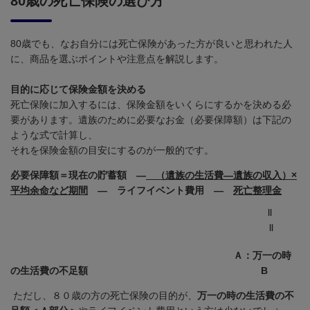
80歳の死亡保険の選び方
80歳でも、なお自分には死亡保険があった方が良いと思われた人
に、商品を選ぶポイントや注意点を解説します。
目的に応じて保険金額を決める
死亡保険に加入するには、保険金額をいくらにするかを決める必
要があります。遺族のために必要なお金（必要保障額）は下記の
ような式で計算し、
それを保険金額の目安にするのが一般的です。
必要保障額＝現在の貯蓄額 ―
（遺族の生活費―遺族の収入）×
平均余命など期間
― ライフイベント費用 ―
死亡整理金
||
||
Ａ：万一の時
の生活費の不足額 B
ただし、８０歳の方の死亡保険の目的が、
万一の時の生活費の不