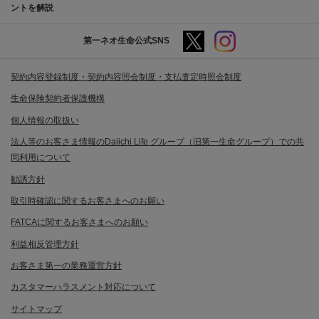
ントを解説
第一ネオ生命公式SNS
契約内容登録制度・契約内容照会制度・支払査定時照会制度
生命保険契約者保護機構
個人情報の取扱い
法人等のお客さま情報のDaiichi Life グループ（旧第一生命グループ）での共
同利用について
勧誘方針
取引時確認に関するお客さまへのお願い
FATCAに関するお客さまへのお願い
利益相反管理方針
お客さま第一の業務運営方針
カスタマーハラスメント対応について
サイトマップ