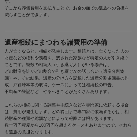
す。
そこから葬儀費用を支払うことで、お金の面での遺族への負担を
減らすことができます。
遺産相続にまつわる諸費用の準備
人が亡くなると、相続が発生します。相続とは、亡くなった人の
財産などの権利や義務を、残された家族など特定の人が引き継ぐ
ことです。複数の相続人（引き継ぐ人）がいる場合は、
どの財産を誰がどの割合で引き継ぐかの話し合い（遺産分割協
議）や、その結果、遺産の分け方を記載した遺産分割協議書の作
成、戸籍謄本等の取得、ケースによっては相続税の申告、
不動産の登記など、やるべきことがたくさんあります。
これらの相続に関する調整や手続きなどを専門家に依頼する場合
は、費用が発生します。どの範囲まで専門家に依頼するかは、相
続財産の種類や総額などによって報酬には幅があります。
数十万円程度から
100
万円を超えるケースもありますので、それら
も遺族の負担となります。