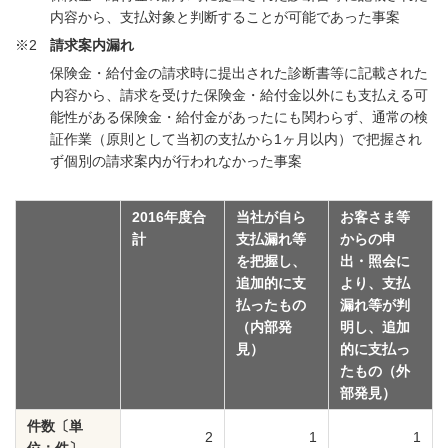
内容から、支払対象と判断することが可能であった事案
※2
請求案内漏れ
保険金・給付金の請求時に提出された診断書等に記載された
内容から、請求を受けた保険金・給付金以外にも支払える可
能性がある保険金・給付金があったにも関わらず、通常の検
証作業（原則として当初の支払から1ヶ月以内）で把握され
ず個別の請求案内が行われなかった事案
2016年度合
当社が自ら
お客さま等
計
支払漏れ等
からの申
を把握し、
出・照会に
追加的に支
より、支払
払ったもの
漏れ等が判
（内部発
明し、追加
見）
的に支払っ
たもの（外
部発見）
件数〔単
2
1
1
位：件〕