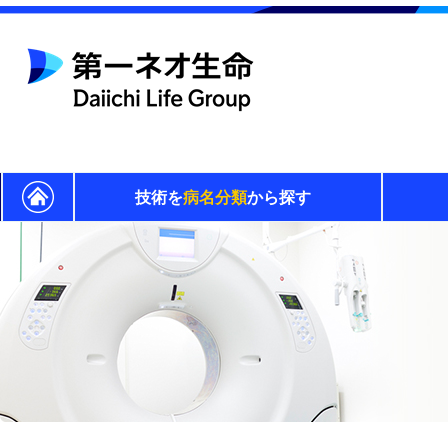
技術を
病名分類
から探す