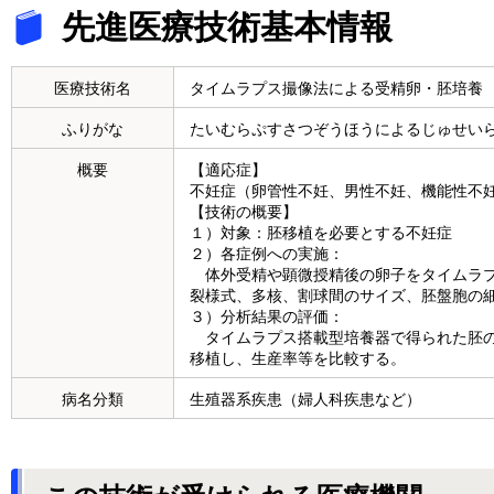
先進医療技術基本情報
医療技術名
タイムラプス撮像法による受精卵・胚培養
ふりがな
たいむらぷすさつぞうほうによるじゅせい
概要
【適応症】
不妊症（卵管性不妊、男性不妊、機能性不
【技術の概要】
１）対象：胚移植を必要とする不妊症
２）各症例への実施：
体外受精や顕微授精後の卵子をタイムラプス装
裂様式、多核、割球間のサイズ、胚盤胞の
３）分析結果の評価：
タイムラプス搭載型培養器で得られた胚の
移植し、生産率等を比較する。
病名分類
生殖器系疾患（婦人科疾患など）