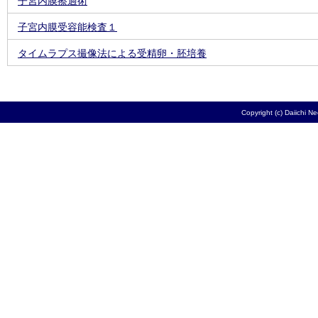
子宮内膜擦過術
子宮内膜受容能検査１
タイムラプス撮像法による受精卵・胚培養
Copyright (c) Daiichi N