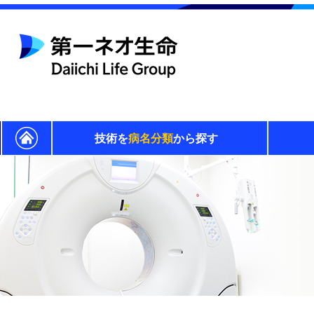
技術を
病名分類
から探す