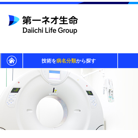
技術を
病名分類
から探す