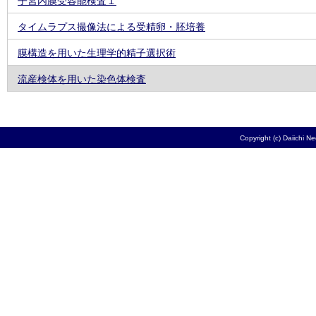
子宮内膜受容能検査１
タイムラプス撮像法による受精卵・胚培養
膜構造を用いた生理学的精子選択術
流産検体を用いた染色体検査
Copyright (c) Daiichi N