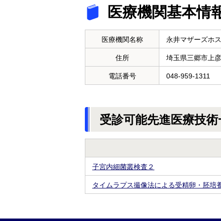
医療機関基本情
医療機関名称
永井マザーズホ
住所
埼玉県三郷市上
電話番号
048-959-1311
受診可能先進医療技術
子宮内細菌叢検査２
タイムラプス撮像法による受精卵・胚培