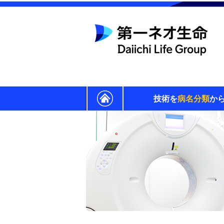
技術を
病名分類
か