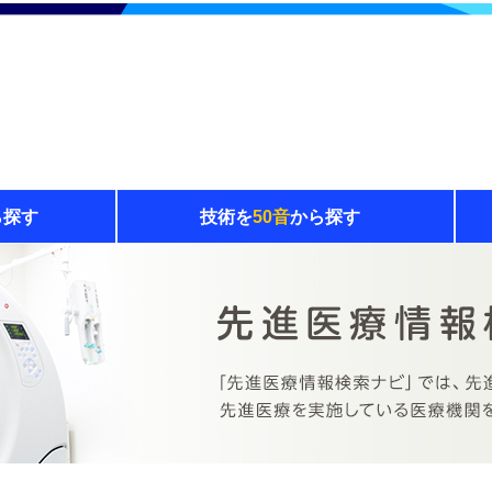
ら探す
技術を
50音
から探す