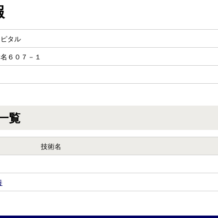
報
スピタル
彦名６０７－１
一覧
技術名
養