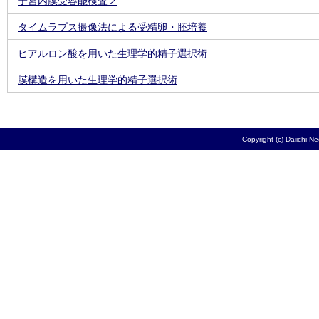
子宮内膜受容能検査２
タイムラプス撮像法による受精卵・胚培養
ヒアルロン酸を用いた生理学的精子選択術
膜構造を用いた生理学的精子選択術
Copyright (c) Daiichi N