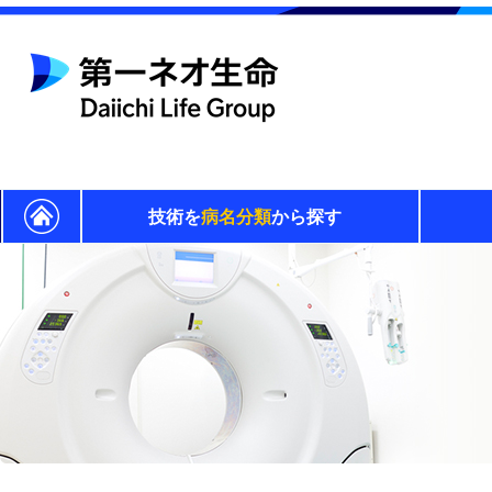
技術を
病名分類
から探す