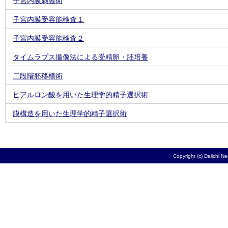
子宮内膜刺激術
子宮内膜受容能検査１
子宮内膜受容能検査２
タイムラプス撮像法による受精卵・胚培養
二段階胚移植術
ヒアルロン酸を用いた生理学的精子選択術
膜構造を用いた生理学的精子選択術
Copyright (c) Daiichi N