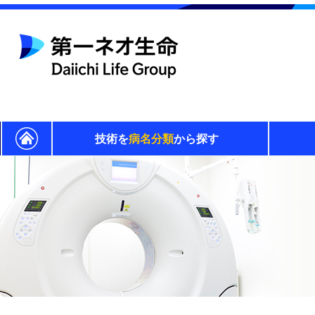
技術を
病名分類
から探す