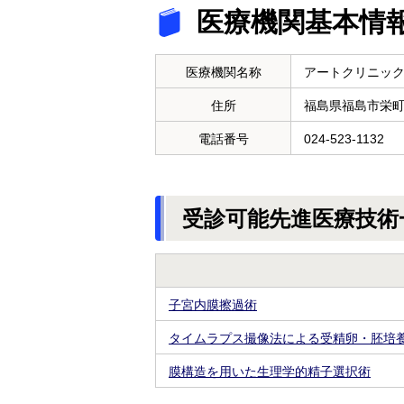
医療機関基本情
医療機関名称
アートクリニッ
住所
福島県福島市栄
電話番号
024-523-1132
受診可能先進医療技術
子宮内膜擦過術
タイムラプス撮像法による受精卵・胚培
膜構造を用いた生理学的精子選択術