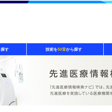
ら探す
技術を
50音
から探す