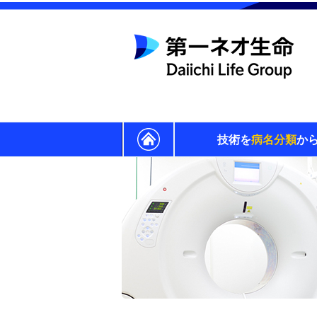
技術を
病名分類
か