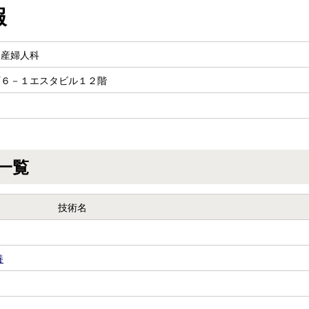
報
ク産婦人科
町６－１エスタビル１２階
一覧
技術名
養