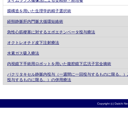
タイムラプス撮像法による受精卵・胚培養
膜構造を用いた生理学的精子選択術
経頸静脈肝内門脈大循環短絡術
急性心筋梗塞に対するエポエチンベータ投与療法
オクトレオチド皮下注射療法
水素ガス吸入療法
内視鏡下手術用ロボットを用いた腹腔鏡下広汎子宮全摘術
パクリタキセル静脈内投与（一週間に一回投与するものに限る。）
投与するものに限る。）の併用療法
Copyright (c) Daiichi N