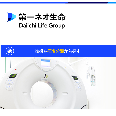
技術を
病名分類
から探す