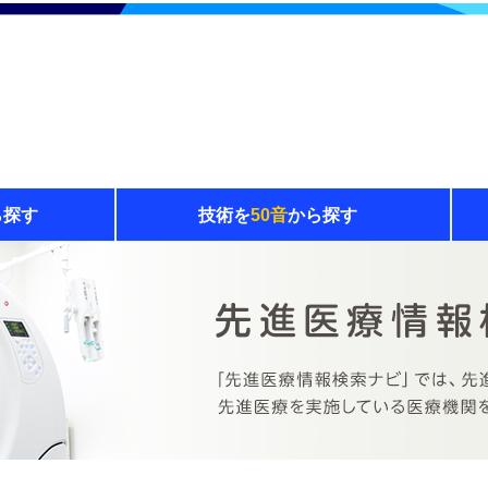
ら探す
技術を
50音
から探す