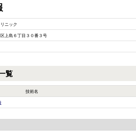
報
クリニック
央区上島６丁目３０番３号
一覧
技術名
養