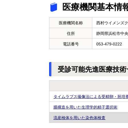
医療機関基本情
医療機関名称
西村ウイメンズ
住所
静岡県浜松市中
電話番号
053-479-0222
受診可能先進医療技術
タイムラプス撮像法による受精卵・胚培
膜構造を用いた生理学的精子選択術
流産検体を用いた染色体検査