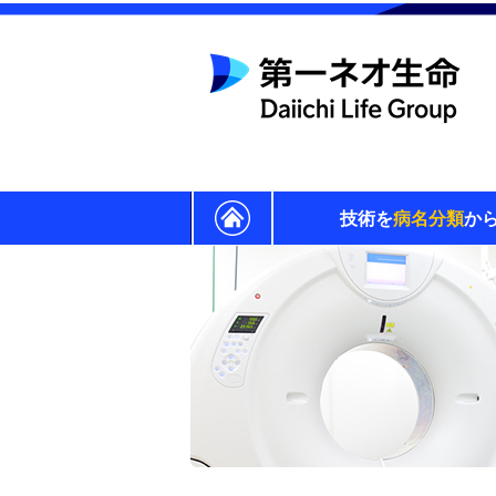
技術を
病名分類
か