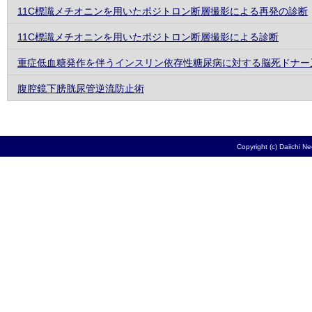
11C標識メチオニンを用いたポジトロン断層撮影による再発の診断
11C標識メチオニンを用いたポジトロン断層撮影による診断
重症低血糖発作を伴うインスリン依存性糖尿病に対する脳死ドナー
腹腔鏡下膀胱尿管逆流防止術
Copyright (c) Daiichi N