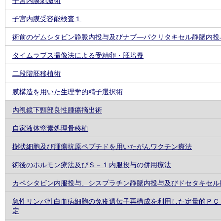
子宮内膜刺激術
子宮内膜受容能検査１
術前のゲムシタビン静脈内投与及びナブ―パクリタキセル静脈内投
タイムラプス撮像法による受精卵・胚培養
二段階胚移植術
膜構造を用いた生理学的精子選択術
内視鏡下頸部良性腫瘍摘出術
自家液体窒素処理骨移植
樹状細胞及び腫瘍抗原ペプチドを用いたがんワクチン療法
術後のホルモン療法及びＳ－１内服投与の併用療法
カペシタビン内服投与、シスプラチン静脈内投与及びドセタキセル
急性リンパ性白血病細胞の免疫遺伝子再構成を利用した定量的ＰＣ
定