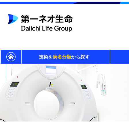
技術を
病名分類
から探す