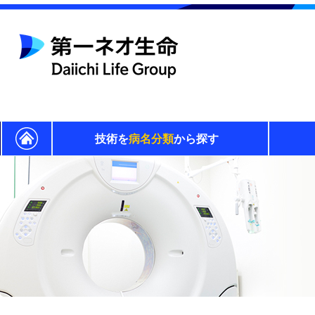
技術を
病名分類
から探す