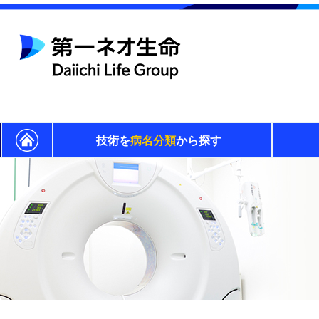
技術を
病名分類
から探す