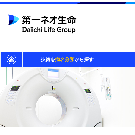
技術を
病名分類
から探す