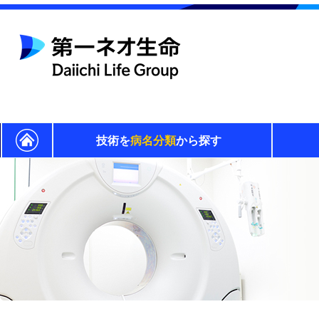
技術を
病名分類
から探す