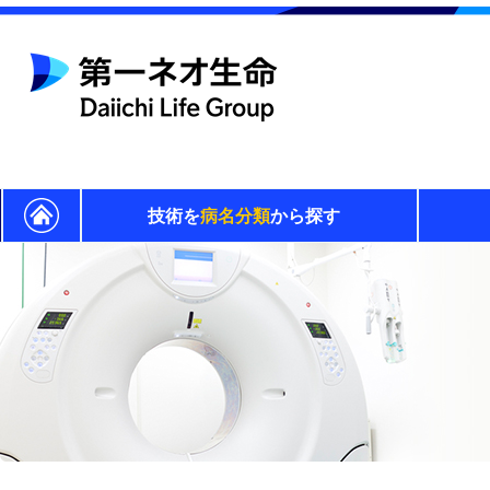
技術を
病名分類
から探す