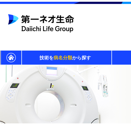
技術を
病名分類
から探す